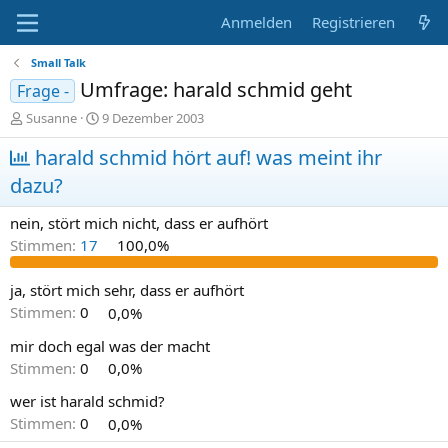
Anmelden
Registrieren
Small Talk
Umfrage: harald schmid geht
Frage -
E
E
Susanne
9 Dezember 2003
r
r
s
harald schmid hört auf! was meint ihr
s
t
t
dazu?
e
e
l
l
nein, stört mich nicht, dass er aufhört
l
l
e
t
Stimmen:
17
100,0%
r
a
m
ja, stört mich sehr, dass er aufhört
Stimmen:
0
0,0%
mir doch egal was der macht
Stimmen:
0
0,0%
wer ist harald schmid?
Stimmen:
0
0,0%