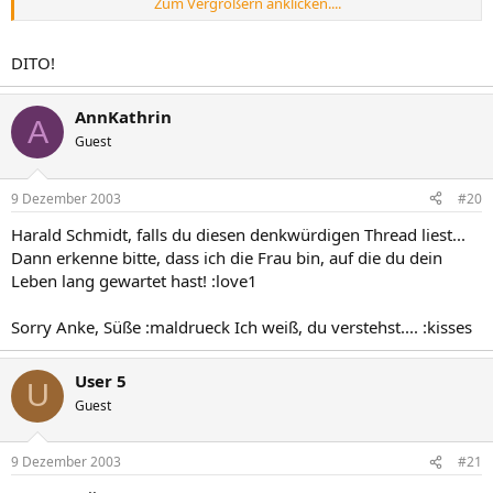
Zum Vergrößern anklicken....
LG Anke
DITO!
AnnKathrin
A
Guest
9 Dezember 2003
#20
Harald Schmidt, falls du diesen denkwürdigen Thread liest...
Dann erkenne bitte, dass ich die Frau bin, auf die du dein
Leben lang gewartet hast! :love1
Sorry Anke, Süße :maldrueck Ich weiß, du verstehst.... :kisses
User 5
U
Guest
9 Dezember 2003
#21