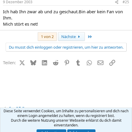
9 Dezember 2003
#25
Ich hab Ihn zwar ab und zu geschaut.Bin aber kein Fan von
Ihm.
Mich stört es net!
Letzte
1 von 2
Nächste
Du musst dich einloggen oder registrieren, um hier zu antworten.
X (Twitter)
Bluesky
LinkedIn
Reddit
Pinterest
Tumblr
WhatsApp
E-Mail
Link
Teilen:
Small Talk
Diese Seite verwendet Cookies, um Inhalte zu personalisieren und dich nach
einem Login angemeldet zu halten, wenn du registriert bist.
Durch die weitere Nutzung unserer Webseite erklärst du dich damit
Kontakt
Nutzungsbedingungen
Datenschutz
Hilfe
R
einverstanden.
S
S
®
Community platform by XenForo
© 2010-2026 XenForo Ltd.