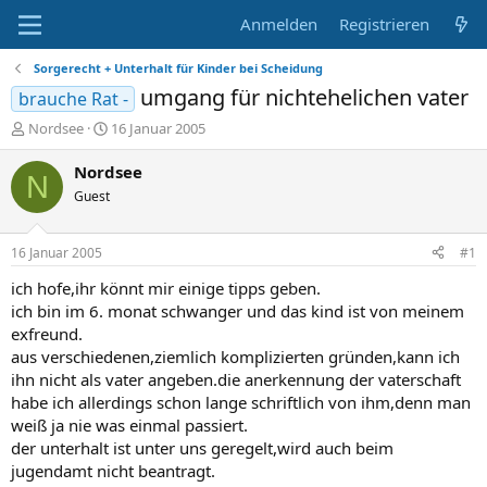
Anmelden
Registrieren
Sorgerecht + Unterhalt für Kinder bei Scheidung
umgang für nichtehelichen vater
brauche Rat -
E
E
Nordsee
16 Januar 2005
r
r
s
s
Nordsee
N
t
t
Guest
e
e
l
l
l
l
16 Januar 2005
#1
e
t
r
a
ich hofe,ihr könnt mir einige tipps geben.
m
ich bin im 6. monat schwanger und das kind ist von meinem
exfreund.
aus verschiedenen,ziemlich komplizierten gründen,kann ich
ihn nicht als vater angeben.die anerkennung der vaterschaft
habe ich allerdings schon lange schriftlich von ihm,denn man
weiß ja nie was einmal passiert.
der unterhalt ist unter uns geregelt,wird auch beim
jugendamt nicht beantragt.