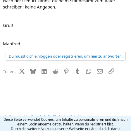
Nach der Geburt kannst du beim Standesamt zum Vater
schreiben: keine Angaben.
Gruß
Manfred
Du musst dich einloggen oder registrieren, um hier zu antworten.
X (Twitter)
Bluesky
LinkedIn
Reddit
Pinterest
Tumblr
WhatsApp
E-Mail
Link
Teilen:
Sorgerecht + Unterhalt für Kinder bei Scheidung
Diese Seite verwendet Cookies, um Inhalte zu personalisieren und dich nach
einem Login angemeldet zu halten, wenn du registriert bist.
Durch die weitere Nutzung unserer Webseite erklärst du dich damit
Kontakt
Nutzungsbedingungen
Datenschutz
Hilfe
R