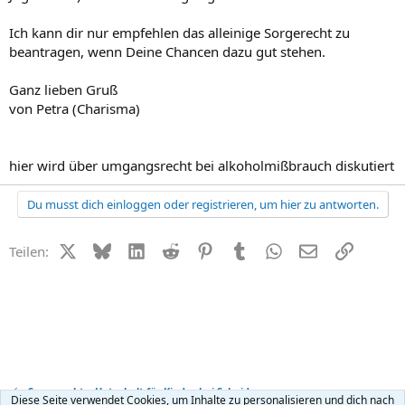
Ich kann dir nur empfehlen das alleinige Sorgerecht zu
beantragen, wenn Deine Chancen dazu gut stehen.
Ganz lieben Gruß
von Petra (Charisma)
hier wird über umgangsrecht bei alkoholmißbrauch diskutiert
Du musst dich einloggen oder registrieren, um hier zu antworten.
X (Twitter)
Bluesky
LinkedIn
Reddit
Pinterest
Tumblr
WhatsApp
E-Mail
Link
Teilen:
Sorgerecht + Unterhalt für Kinder bei Scheidung
Diese Seite verwendet Cookies, um Inhalte zu personalisieren und dich nach