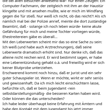
die bei allen Besuchen anwesend war- nur einen Zeugen: Ein
Computer-Fachmann, der zeitgleich mit ihm an der Haustür
klingelte und mit ansehen mußte, wie er mich im Windfang
gegen die Tür stieß. Nur weiß ich nicht, ob das reicht?! Als ich
nämlich mal bei der Polizei anrief, meinte die dort zuständige
Beamtin!, daß - solange ich noch leben würde- keine akute
Gefährdung für mich und meine Tochter vorliegen würde,
Ehestreitereien gäbe es überall...
Mit den Leberwerten scheint mir das so eine Sache zu sein:
Ich weiß (und habe auch Arztrechnungen), daß seine
Leberwerte dramatisch erhöht sind. Nur denke ich, daß das
alleine nicht reichen wird. Er wird bestimmt sagen, er habe
eine Leberentzündung gehabt o.ä. und freiwillig wird er sich
keiner Blutprobe unterziehen.
Erschwerend kommt noch hinzu, daß er Jurist und ein sehr
guter Schauspieler ist. Wenn er möchte, wirkt er sehr seriös
und gewissenhaft. Da ich mich leicht einschüchtern lasse,
befürchte ich, daß er beim Jugendamt -rein
selbstdarstellungsmäßig- die besseren Karten haben wird.
Oder können die das unterscheiden?
Ich habe leider überhaupt keine Erfahrung mit Ämtern und
habe den Kontakt mit dem Jugendamt bis jetzt immer