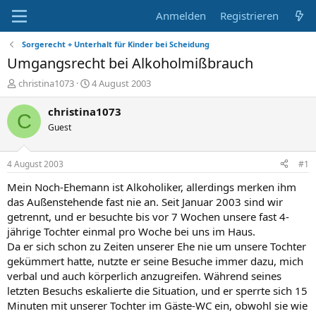
Anmelden
Registrieren
Sorgerecht + Unterhalt für Kinder bei Scheidung
Umgangsrecht bei Alkoholmißbrauch
E
E
christina1073
4 August 2003
r
r
s
s
christina1073
C
t
t
Guest
e
e
l
l
l
l
4 August 2003
#1
e
t
r
a
Mein Noch-Ehemann ist Alkoholiker, allerdings merken ihm
m
das Außenstehende fast nie an. Seit Januar 2003 sind wir
getrennt, und er besuchte bis vor 7 Wochen unsere fast 4-
jährige Tochter einmal pro Woche bei uns im Haus.
Da er sich schon zu Zeiten unserer Ehe nie um unsere Tochter
gekümmert hatte, nutzte er seine Besuche immer dazu, mich
verbal und auch körperlich anzugreifen. Während seines
letzten Besuchs eskalierte die Situation, und er sperrte sich 15
Minuten mit unserer Tochter im Gäste-WC ein, obwohl sie wie