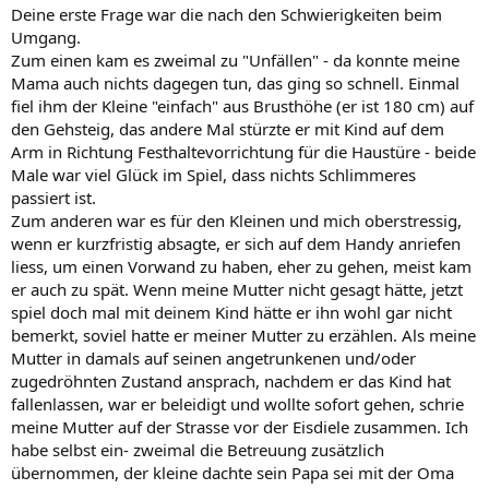
Deine erste Frage war die nach den Schwierigkeiten beim
Umgang.
Zum einen kam es zweimal zu "Unfällen" - da konnte meine
Mama auch nichts dagegen tun, das ging so schnell. Einmal
fiel ihm der Kleine "einfach" aus Brusthöhe (er ist 180 cm) auf
den Gehsteig, das andere Mal stürzte er mit Kind auf dem
Arm in Richtung Festhaltevorrichtung für die Haustüre - beide
Male war viel Glück im Spiel, dass nichts Schlimmeres
passiert ist.
Zum anderen war es für den Kleinen und mich oberstressig,
wenn er kurzfristig absagte, er sich auf dem Handy anriefen
liess, um einen Vorwand zu haben, eher zu gehen, meist kam
er auch zu spät. Wenn meine Mutter nicht gesagt hätte, jetzt
spiel doch mal mit deinem Kind hätte er ihn wohl gar nicht
bemerkt, soviel hatte er meiner Mutter zu erzählen. Als meine
Mutter in damals auf seinen angetrunkenen und/oder
zugedröhnten Zustand ansprach, nachdem er das Kind hat
fallenlassen, war er beleidigt und wollte sofort gehen, schrie
meine Mutter auf der Strasse vor der Eisdiele zusammen. Ich
habe selbst ein- zweimal die Betreuung zusätzlich
übernommen, der kleine dachte sein Papa sei mit der Oma