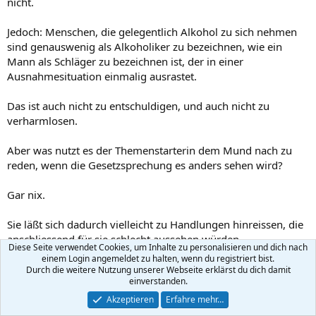
nicht.
Jedoch: Menschen, die gelegentlich Alkohol zu sich nehmen
sind genauswenig als Alkoholiker zu bezeichnen, wie ein
Mann als Schläger zu bezeichnen ist, der in einer
Ausnahmesituation einmalig ausrastet.
Das ist auch nicht zu entschuldigen, und auch nicht zu
verharmlosen.
Aber was nutzt es der Themenstarterin dem Mund nach zu
reden, wenn die Gesetzsprechung es anders sehen wird?
Gar nix.
Sie läßt sich dadurch vielleicht zu Handlungen hinreissen, die
anschliessend für sie schlecht aussehen würden.
Diese Seite verwendet Cookies, um Inhalte zu personalisieren und dich nach
einem Login angemeldet zu halten, wenn du registriert bist.
Recht hin, Recht her, meine persönliche Meinung mal aussen
Durch die weitere Nutzung unserer Webseite erklärst du dich damit
einverstanden.
vorgelassen:
Akzeptieren
Erfahre mehr…
Wenn der Vater hier auf sein Umgangsrecht pochen wird, und