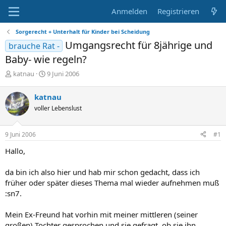
Anmelden
Registrieren
Sorgerecht + Unterhalt für Kinder bei Scheidung
Umgangsrecht für 8jährige und
brauche Rat -
Baby- wie regeln?
E
E
katnau
9 Juni 2006
r
r
s
s
katnau
t
t
voller Lebenslust
e
e
l
l
l
l
9 Juni 2006
#1
e
t
r
a
Hallo,
m
da bin ich also hier und hab mir schon gedacht, dass ich
früher oder später dieses Thema mal wieder aufnehmen muß
:sn7.
Mein Ex-Freund hat vorhin mit meiner mittleren (seiner
großen) Tochter gesprochen und sie gefragt, ob sie ihn