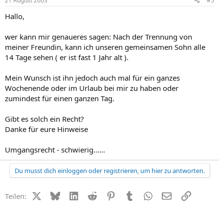
21 August 2003
#5
Hallo,
wer kann mir genaueres sagen: Nach der Trennung von
meiner Freundin, kann ich unseren gemeinsamen Sohn alle
14 Tage sehen ( er ist fast 1 Jahr alt ).
Mein Wunsch ist ihn jedoch auch mal für ein ganzes
Wochenende oder im Urlaub bei mir zu haben oder
zumindest für einen ganzen Tag.
Gibt es solch ein Recht?
Danke für eure Hinweise
Umgangsrecht - schwierig......
Du musst dich einloggen oder registrieren, um hier zu antworten.
X (Twitter)
Bluesky
LinkedIn
Reddit
Pinterest
Tumblr
WhatsApp
E-Mail
Link
Teilen: