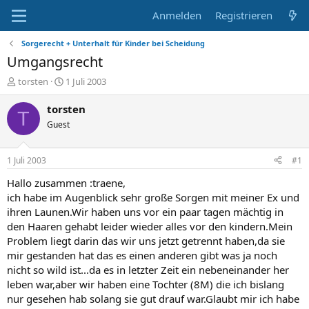
Anmelden
Registrieren
Sorgerecht + Unterhalt für Kinder bei Scheidung
Umgangsrecht
E
E
torsten
1 Juli 2003
r
r
s
s
torsten
T
t
t
Guest
e
e
l
l
l
l
1 Juli 2003
#1
e
t
r
a
Hallo zusammen :traene,
m
ich habe im Augenblick sehr große Sorgen mit meiner Ex und
ihren Launen.Wir haben uns vor ein paar tagen mächtig in
den Haaren gehabt leider wieder alles vor den kindern.Mein
Problem liegt darin das wir uns jetzt getrennt haben,da sie
mir gestanden hat das es einen anderen gibt was ja noch
nicht so wild ist...da es in letzter Zeit ein nebeneinander her
leben war,aber wir haben eine Tochter (8M) die ich bislang
nur gesehen hab solang sie gut drauf war.Glaubt mir ich habe