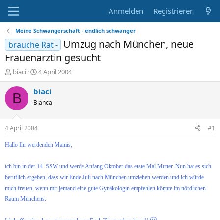
Anmelden
Registrieren
Meine Schwangerschaft - endlich schwanger
Umzug nach München, neue
brauche Rat -
Frauenärztin gesucht
E
E
biaci
4 April 2004
r
r
s
s
biaci
B
t
t
Bianca
e
e
l
l
l
l
4 April 2004
#1
e
t
r
a
Hallo Ihr werdenden Mamis,
m
ich bin in der 14. SSW und werde Anfang Oktober das erste Mal Mutter. Nun hat es sich
beruflich ergeben, dass wir Ende Juli nach München umziehen werden und ich würde
mich freuen, wenn mir jemand eine gute Gynäkologin empfehlen könnte im nördlichen
Raum Münchens.
🙂