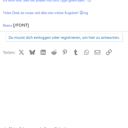
Ich hoffe sehr, dass mir jemand von Euch Tipps geben kann!!
😛
Vielen Dank im voraus und allen eine schöne Kugelzeit!
reg
[/FONT]
Bianca
Du musst dich einloggen oder registrieren, um hier zu antworten.
X (Twitter)
Bluesky
LinkedIn
Reddit
Pinterest
Tumblr
WhatsApp
E-Mail
Link
Teilen: