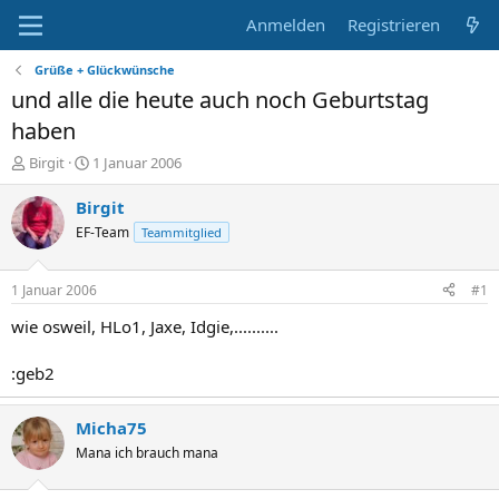
Anmelden
Registrieren
Grüße + Glückwünsche
und alle die heute auch noch Geburtstag
haben
E
E
Birgit
1 Januar 2006
r
r
s
s
Birgit
t
t
EF-Team
Teammitglied
e
e
l
l
l
l
1 Januar 2006
#1
e
t
r
a
wie osweil, HLo1, Jaxe, Idgie,..........
m
:geb2
Micha75
Mana ich brauch mana