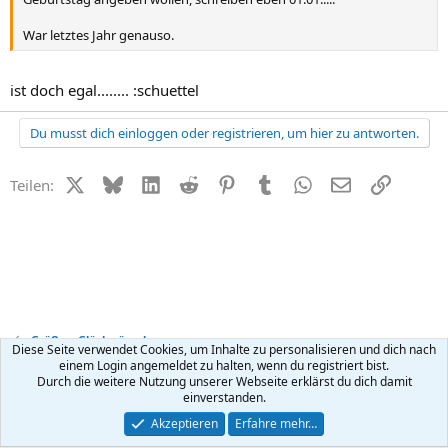
War letztes Jahr genauso.
ist doch egal........ :schuettel
Du musst dich einloggen oder registrieren, um hier zu antworten.
X (Twitter)
Bluesky
LinkedIn
Reddit
Pinterest
Tumblr
WhatsApp
E-Mail
Link
Teilen:
Grüße + Glückwünsche
Diese Seite verwendet Cookies, um Inhalte zu personalisieren und dich nach
einem Login angemeldet zu halten, wenn du registriert bist.
Durch die weitere Nutzung unserer Webseite erklärst du dich damit
Kontakt
Nutzungsbedingungen
Datenschutz
Hilfe
R
einverstanden.
S
S
®
Community platform by XenForo
© 2010-2026 XenForo Ltd.
Akzeptieren
Erfahre mehr…