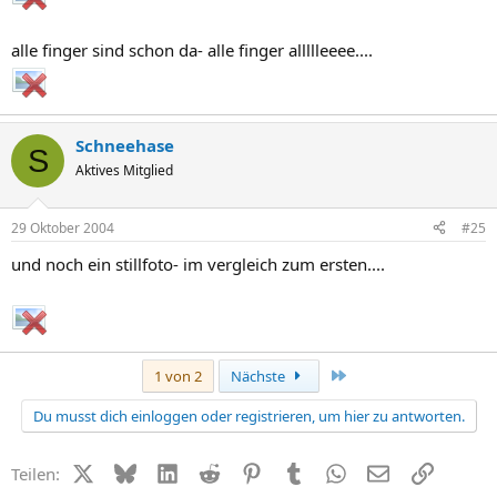
alle finger sind schon da- alle finger allllleeee....
Schneehase
S
Aktives Mitglied
29 Oktober 2004
#25
und noch ein stillfoto- im vergleich zum ersten....
Letzte
1 von 2
Nächste
Du musst dich einloggen oder registrieren, um hier zu antworten.
X (Twitter)
Bluesky
LinkedIn
Reddit
Pinterest
Tumblr
WhatsApp
E-Mail
Link
Teilen: