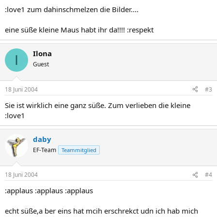
:love1 zum dahinschmelzen die Bilder....
eine süße kleine Maus habt ihr da!!!! :respekt
Ilona
I
Guest
18 Juni 2004
#3
Sie ist wirklich eine ganz süße. Zum verlieben die kleine
:love1
daby
EF-Team
Teammitglied
18 Juni 2004
#4
:applaus :applaus :applaus
echt süße,a ber eins hat mcih erschrekct udn ich hab mich