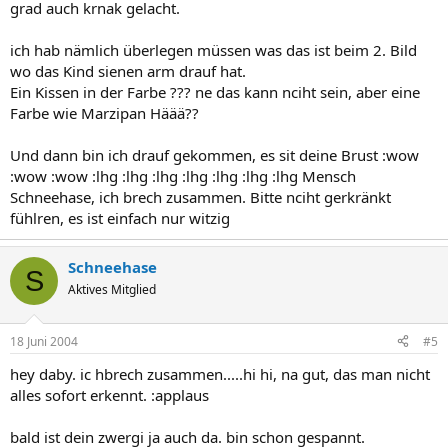
grad auch krnak gelacht.
ich hab nämlich überlegen müssen was das ist beim 2. Bild
wo das Kind sienen arm drauf hat.
Ein Kissen in der Farbe ??? ne das kann nciht sein, aber eine
Farbe wie Marzipan Häää??
Und dann bin ich drauf gekommen, es sit deine Brust :wow
:wow :wow :lhg :lhg :lhg :lhg :lhg :lhg :lhg Mensch
Schneehase, ich brech zusammen. Bitte nciht gerkränkt
fühlren, es ist einfach nur witzig
Schneehase
S
Aktives Mitglied
18 Juni 2004
#5
hey daby. ic hbrech zusammen.....hi hi, na gut, das man nicht
alles sofort erkennt. :applaus
bald ist dein zwergi ja auch da. bin schon gespannt.