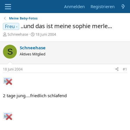
Anmelden
Registrieren
Meine Baby-Fotos
..und das ist meine sophie merle...
Freu -
E
E
Schneehase
18 Juni 2004
r
r
s
s
Schneehase
S
t
t
Aktives Mitglied
e
e
l
l
l
l
18 Juni 2004
#1
e
t
r
a
m
2 tage jung....friedlich schlafend