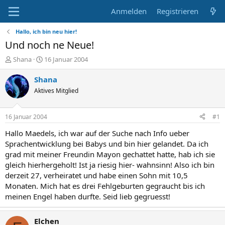
Anmelden
Registrieren
Hallo, ich bin neu hier!
Und noch ne Neue!
E
E
Shana
16 Januar 2004
r
r
s
s
Shana
t
t
Aktives Mitglied
e
e
l
l
l
l
16 Januar 2004
#1
e
t
r
a
Hallo Maedels, ich war auf der Suche nach Info ueber
m
Sprachentwicklung bei Babys und bin hier gelandet. Da ich
grad mit meiner Freundin Mayon gechattet hatte, hab ich sie
gleich hierhergeholt! Ist ja riesig hier- wahnsinn! Also ich bin
derzeit 27, verheiratet und habe einen Sohn mit 10,5
Monaten. Mich hat es drei Fehlgeburten gegraucht bis ich
meinen Engel haben durfte. Seid lieb gegruesst!
Elchen