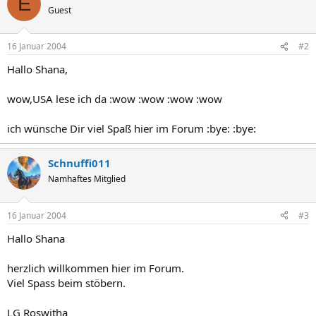
E
Guest
16 Januar 2004
#2
Hallo Shana,
wow,USA lese ich da :wow :wow :wow :wow
ich wünsche Dir viel Spaß hier im Forum :bye: :bye:
Schnuffi011
Namhaftes Mitglied
16 Januar 2004
#3
Hallo Shana
herzlich willkommen hier im Forum.
Viel Spass beim stöbern.
LG Roswitha