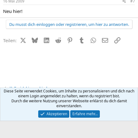
16 Mai 2009
#7
Neu hier!
Du musst dich einloggen oder registrieren, um hier zu antworten.
X (Twitter)
Bluesky
LinkedIn
Reddit
Pinterest
Tumblr
WhatsApp
E-Mail
Link
Teilen:
Hallo, ich bin neu hier!
Diese Seite verwendet Cookies, um Inhalte zu personalisieren und dich nach
einem Login angemeldet zu halten, wenn du registriert bist.
Durch die weitere Nutzung unserer Webseite erklärst du dich damit
Kontakt
Nutzungsbedingungen
Datenschutz
Hilfe
R
einverstanden.
S
S
®
Community platform by XenForo
© 2010-2026 XenForo Ltd.
Akzeptieren
Erfahre mehr…