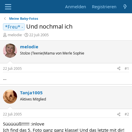
Anmelden
Registrieren
Meine Baby-Fotos
Und nochmal ich
*Freu* -
E
E
melodie
22 Juli 2005
r
r
s
s
melodie
t
t
Stolze (Teenie)Mama von Merle Sophie
e
e
l
l
l
l
22 Juli 2005
#1
e
t
r
a
...
m
Tanja1005
Aktives Mitglied
22 Juli 2005
#2
Süüüüüß!!!!!!! :inlove
Ich find das 5. Foto ganz ganz klasse! Und das letzte mit dir!