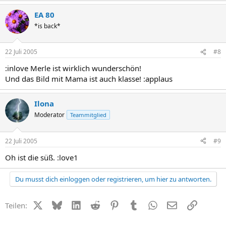
EA 80
*is back*
22 Juli 2005
#8
:inlove Merle ist wirklich wunderschön!
Und das Bild mit Mama ist auch klasse! :applaus
Ilona
Moderator
Teammitglied
22 Juli 2005
#9
Oh ist die süß. :love1
Du musst dich einloggen oder registrieren, um hier zu antworten.
X (Twitter)
Bluesky
LinkedIn
Reddit
Pinterest
Tumblr
WhatsApp
E-Mail
Link
Teilen: