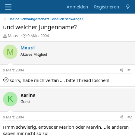
Anmelden
Registrieren
Meine Schwangerschaft - endlich schwanger
und welcher Jungenname?
E
E
Maus1
9 März 2004
r
r
s
s
Maus1
M
t
t
Aktives Mitglied
e
e
l
l
l
l
9 März 2004
#1
e
t
r
a
🙁
sorry, habe mich vertan .... bitte Thread löschen!
m
Karina
K
Guest
9 März 2004
#2
Hmm schwierig, entweder Marlon oder Marvin. Die anderen
sagen mir nicht so zu!