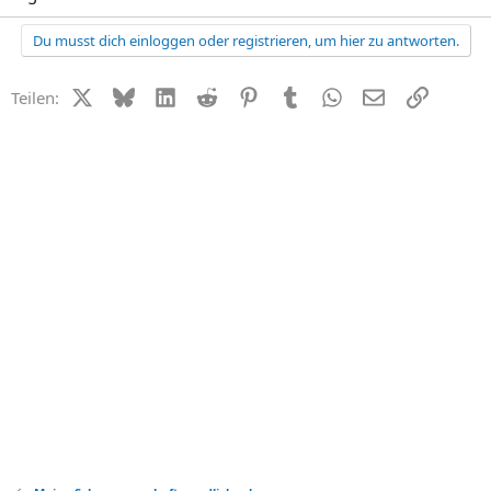
Du musst dich einloggen oder registrieren, um hier zu antworten.
X (Twitter)
Bluesky
LinkedIn
Reddit
Pinterest
Tumblr
WhatsApp
E-Mail
Link
Teilen: