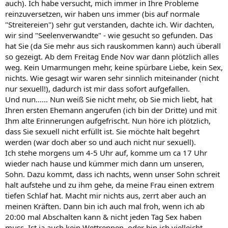
auch). Ich habe versucht, mich immer in Ihre Probleme
reinzuversetzen, wir haben uns immer (bis auf normale
"Streitereien") sehr gut verstanden, dachte ich. Wir dachten,
wir sind "Seelenverwandte" - wie gesucht so gefunden. Das
hat Sie (da Sie mehr aus sich rauskommen kann) auch überall
so gezeigt. Ab dem Freitag Ende Nov war dann plötzlich alles
weg. Kein Umarmungen mehr, keine spürbare Liebe, kein Sex,
nichts. Wie gesagt wir waren sehr sinnlich miteinander (nicht
nur sexuell!), dadurch ist mir dass sofort aufgefallen.
Und nun...... Nun weiß Sie nicht mehr, ob Sie mich liebt, hat
Ihren ersten Ehemann angerufen (ich bin der Dritte) und mit
Ihm alte Erinnerungen aufgefrischt. Nun höre ich plötzlich,
dass Sie sexuell nicht erfüllt ist. Sie möchte halt begehrt
werden (war doch aber so und auch nicht nur sexuell).
Ich stehe morgens um 4-5 Uhr auf, komme um ca 17 Uhr
wieder nach hause und kümmer mich dann um unseren,
Sohn. Dazu kommt, dass ich nachts, wenn unser Sohn schreit
halt aufstehe und zu ihm gehe, da meine Frau einen extrem
tiefen Schlaf hat. Macht mir nichts aus, zerrt aber auch an
meinen Kräften. Dann bin ich auch mal froh, wenn ich ab
20:00 mal Abschalten kann & nicht jeden Tag Sex haben
muss. Ist ja auch kein Wettrennen, oder bin ich vielleicht