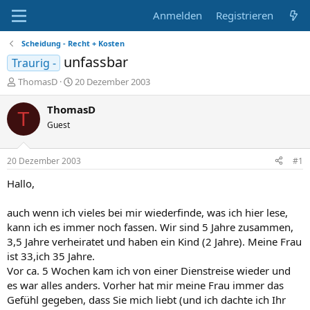
Anmelden
Registrieren
Scheidung - Recht + Kosten
unfassbar
Traurig -
E
E
ThomasD
20 Dezember 2003
r
r
s
s
ThomasD
T
t
t
Guest
e
e
l
l
l
l
20 Dezember 2003
#1
e
t
r
a
Hallo,
m
auch wenn ich vieles bei mir wiederfinde, was ich hier lese,
kann ich es immer noch fassen. Wir sind 5 Jahre zusammen,
3,5 Jahre verheiratet und haben ein Kind (2 Jahre). Meine Frau
ist 33,ich 35 Jahre.
Vor ca. 5 Wochen kam ich von einer Dienstreise wieder und
es war alles anders. Vorher hat mir meine Frau immer das
Gefühl gegeben, dass Sie mich liebt (und ich dachte ich Ihr