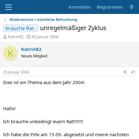
Anmelden
Registrieren
Kinderwunsch + künstliche Befruchtung
unregelmäßiger Zyklus
brauche Rat -
E
E
Katrin82
20 Januar 2004
r
r
s
s
Katrin82
K
t
t
Neues Mitglied
e
e
l
l
l
l
20 Januar 2004
#1
e
t
r
a
Dies ist ein Thema aus dem Jahr 2004:
m
Hallo!
Ich brauche unbedingt euern Rat!!!!!!!!
Ich habe die Pille am 15.09. abgesetzt und meine nächsten