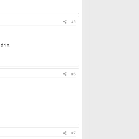
#5
drin.
#6
#7