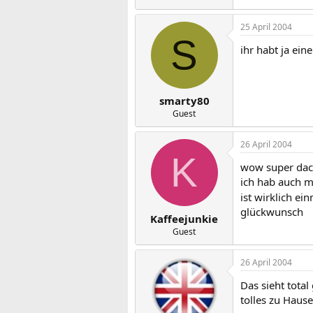
25 April 2004
S
ihr habt ja ei
smarty80
Guest
26 April 2004
K
wow super da
ich hab auch 
ist wirklich ei
glückwunsch
Kaffeejunkie
Guest
26 April 2004
Das sieht total
tolles zu Haus