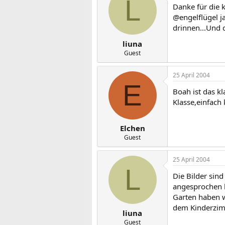
L
Danke für die 
@engelflügel j
drinnen...Und 
liuna
Guest
25 April 2004
E
Boah ist das k
Klasse,einfach 
Elchen
Guest
25 April 2004
L
Die Bilder sin
angesprochen 
Garten haben w
dem Kinderzim
liuna
Guest