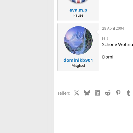
eva.m.p
Pause
28 April 2004
Hi!
Schöne Wohnung
Domi
dominikb901
Mitglied
X (Twitter)
Bluesky
LinkedIn
Reddit
Pinter
Teilen: