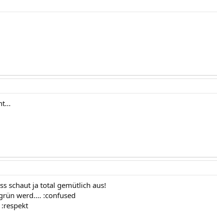
t...
s schaut ja total gemütlich aus!
grün werd.... :confused
! :respekt