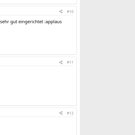
#10
sehr gut eingerichtet :applaus
#11
#12