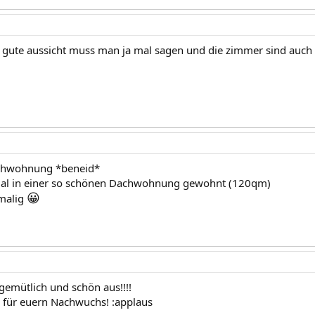
ne gute aussicht muss man ja mal sagen und die zimmer sind auch 
chwohnung *beneid*
mal in einer so schönen Dachwohnung gewohnt (120qm)
😀
nmalig
 gemütlich und schön aus!!!!
e für euern Nachwuchs! :applaus