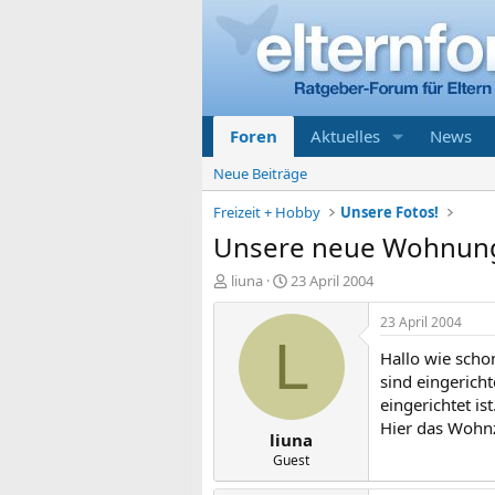
Foren
Aktuelles
News
Neue Beiträge
Freizeit + Hobby
Unsere Fotos!
Unsere neue Wohnun
E
E
liuna
23 April 2004
r
r
s
s
23 April 2004
t
t
L
Hallo wie scho
e
e
l
l
sind eingerich
l
l
eingerichtet ist.
e
t
Hier das Woh
liuna
r
a
m
Guest