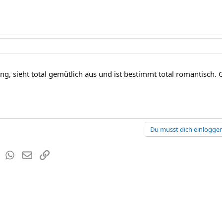
, sieht total gemütlich aus und ist bestimmt total romantisch.
Du musst dich einloggen
est
Tumblr
WhatsApp
E-Mail
Link