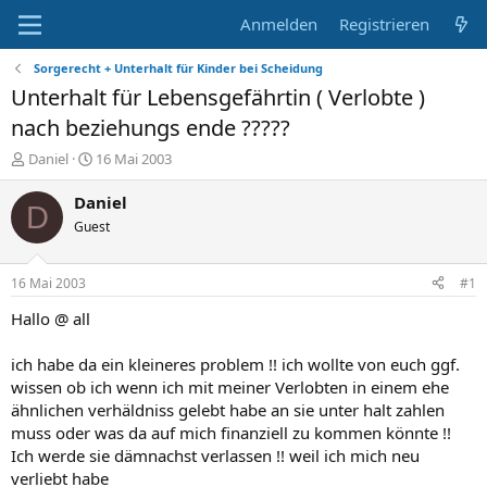
Anmelden
Registrieren
Sorgerecht + Unterhalt für Kinder bei Scheidung
Unterhalt für Lebensgefährtin ( Verlobte )
nach beziehungs ende ?????
E
E
Daniel
16 Mai 2003
r
r
s
s
Daniel
D
t
t
Guest
e
e
l
l
l
l
16 Mai 2003
#1
e
t
r
a
Hallo @ all
m
ich habe da ein kleineres problem !! ich wollte von euch ggf.
wissen ob ich wenn ich mit meiner Verlobten in einem ehe
ähnlichen verhäldniss gelebt habe an sie unter halt zahlen
muss oder was da auf mich finanziell zu kommen könnte !!
Ich werde sie dämnachst verlassen !! weil ich mich neu
verliebt habe