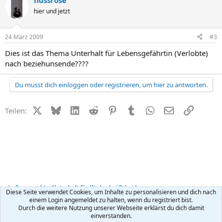
flussrose
hier und jetzt
24 März 2009
#3
Dies ist das Thema Unterhalt für Lebensgefährtin (Verlobte)
nach beziehunsende????
Du musst dich einloggen oder registrieren, um hier zu antworten.
X (Twitter)
Bluesky
LinkedIn
Reddit
Pinterest
Tumblr
WhatsApp
E-Mail
Link
Teilen:
Sorgerecht + Unterhalt für Kinder bei Scheidung
Diese Seite verwendet Cookies, um Inhalte zu personalisieren und dich nach
einem Login angemeldet zu halten, wenn du registriert bist.
Durch die weitere Nutzung unserer Webseite erklärst du dich damit
Kontakt
Nutzungsbedingungen
Datenschutz
Hilfe
R
einverstanden.
S