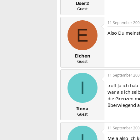
User2
Guest
11 September 200
E
Also Du meinst
Elchen
Guest
11 September 200
I
:rofl Ja ich h
war als ich se
die Grenzen me
überwiegend a
Ilona
Guest
11 September 200
Mela also ich k