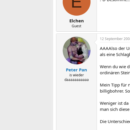
E
Elchen
Guest
12 September 200
AAAAlso der Un
als eine Schla
Wenn du wie du
Peter Pan
ordinären Stein
is wieder
daaaaaaaaaaa
Mein Tipp für 
billigbohrer. 
Weniger ist da
man sich diese
Die Unterschie