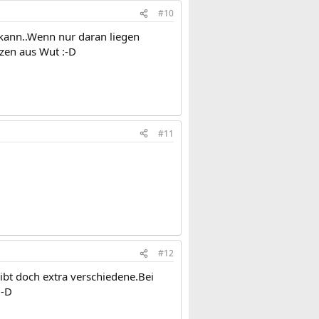
#10
kann..Wenn nur daran liegen
tzen aus Wut :-D
#11
#12
bt doch extra verschiedene.Bei
:-D