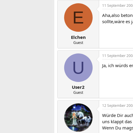
11 September 200
E
Aha,also beton
sollte,wäre es 
Elchen
Guest
11 September 200
U
Ja, ich würds 
User2
Guest
12 September 200
Würde Dir auch
uns klappt das
Wenn Du magst