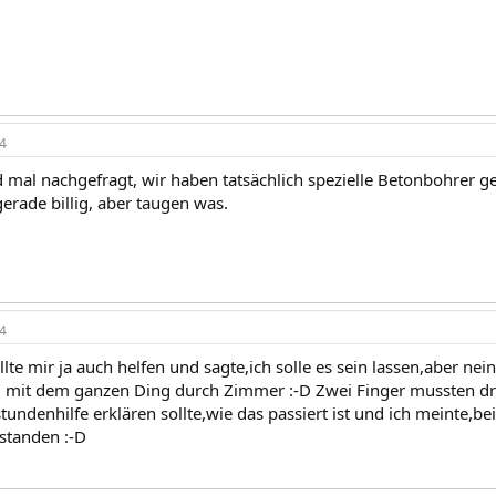
4
ad mal nachgefragt, wir haben tatsächlich spezielle Betonbohrer
gerade billig, aber taugen was.
4
te mir ja auch helfen und sagte,ich solle es sein lassen,aber nei
g mit dem ganzen Ding durch Zimmer :-D Zwei Finger mussten dran
tundenhilfe erklären sollte,wie das passiert ist und ich meinte,be
rstanden :-D