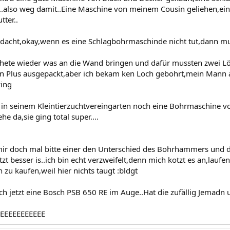
.also weg damit..Eine Maschine von meinem Cousin geliehen,ein
tter..
gedacht,okay,wenn es eine Schlagbohrmaschinde nicht tut,dann 
ch hete wieder was an die Wand bringen und dafür mussten zwei L
Plus ausgepackt,aber ich bekam ken Loch gebohrt,mein Mann auc
ying
n seinem Kleintierzuchtvereingarten noch eine Bohrmaschine vo
he da,sie ging total super....
l mir doch mal bitte einer den Unterschied des Bohrhammers und
zt besser is..ich bin echt verzweifelt,denn mich kotzt es an,lau
zu kaufen,weil hier nichts taugt :bldgt
ch jetzt eine Bosch PSB 650 RE im Auge..Hat die zufällig Jemadn u
EEEEEEEEEEE