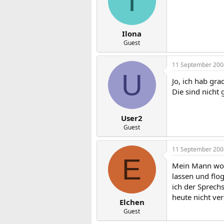
I
Ilona
Guest
11 September 200
U
Jo, ich hab gr
Die sind nicht 
User2
Guest
11 September 200
E
Mein Mann woll
lassen und flo
ich der Sprechs
heute nicht ve
Elchen
Guest