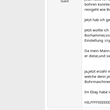
Guest
bohren konnte.
reingeht wie Bu
Jetzt hab ich 
Jetzt wollte i
Borhammer,von 
Einstellung :cr
Da mein Mann i
er diese,und sie
Ja,jetzt erzäh
welche denn jet
Bohrmaschinen 
Im Ebay habe i
HILFFFFEEEEEE