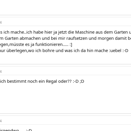
4
as ich mache..ich habe hier ja jetzt die Maschine aus dem Garten
m Garten abmachen und bei mir raufsetzen und morgen damit boh
gen,müsste es ja funktionieren..... :]
 nur überlegen,wo ich bohre und was ich da hin mache :uebel :-D
4
sich bestimmt noch ein Regal oder?? :-D ;D
4
irgendwo..... :-D