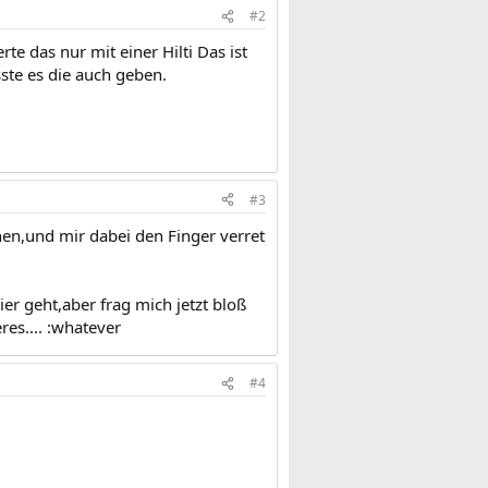
#2
e das nur mit einer Hilti Das ist
sste es die auch geben.
#3
ehen,und mir dabei den Finger verret
r geht,aber frag mich jetzt bloß
es.... :whatever
#4