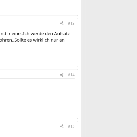
#13
 und meine..Ich werde den Aufsatz
ren..Sollte es wirklich nur an
#14
#15