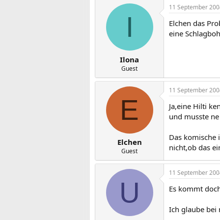
11 September 200
I
Elchen das Pro
eine Schlagbohr
Ilona
Guest
11 September 200
E
Ja,eine Hilti k
und musste ne 
Das komische i
Elchen
nicht,ob das e
Guest
11 September 200
U
Es kommt doch 
Ich glaube bei