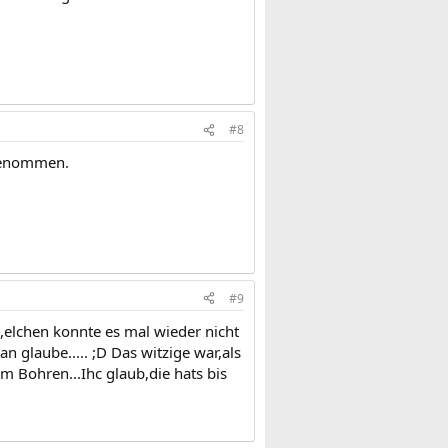
#8
 genommen.
#9
n,elchen konnte es mal wieder nicht
 glaube..... ;D Das witzige war,als
im Bohren...Ihc glaub,die hats bis