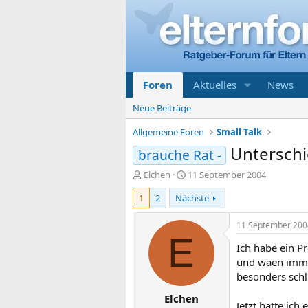
Foren
Aktuelles
News
Neue Beiträge
Allgemeine Foren
Small Talk
Untersch
brauche Rat -
E
E
Elchen
11 September 2004
r
r
1
2
Nächste
s
s
t
t
e
e
11 September 200
l
l
E
Ich habe ein P
l
l
e
t
und waen immer
r
a
besonders schl
m
Elchen
Jetzt hatte ic