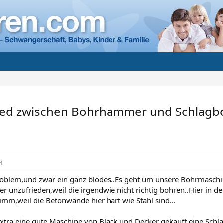
ied zwischen Bohrhammer und Schlagb
4
roblem,und zwar ein ganz blödes..Es geht um unsere Bohrmaschin
 unzufrieden,weil die irgendwie nicht richtig bohren..Hier in de
imm,weil die Betonwände hier hart wie Stahl sind...
h extra eine gute Maschine von Black und Decker gekauft,eine Schl