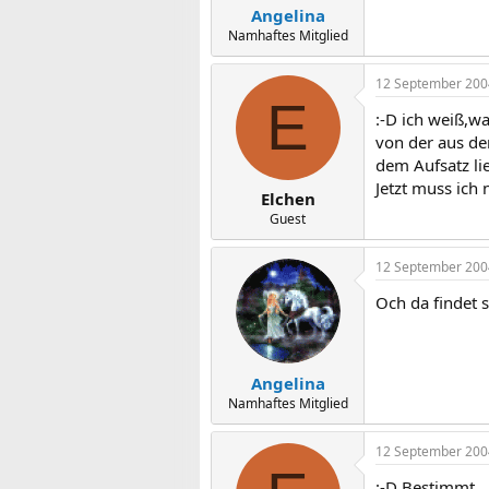
Angelina
Namhaftes Mitglied
12 September 200
E
:-D ich weiß,w
von der aus de
dem Aufsatz lie
Jetzt muss ich
Elchen
Guest
12 September 200
Och da findet 
Angelina
Namhaftes Mitglied
12 September 200
:-D Bestimmt...