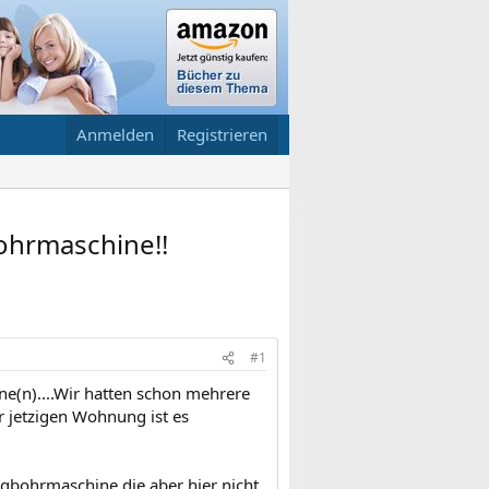
Anmelden
Registrieren
ohrmaschine!!
#1
e(n)....Wir hatten schon mehrere
r jetzigen Wohnung ist es
agbohrmaschine,die aber hier nicht