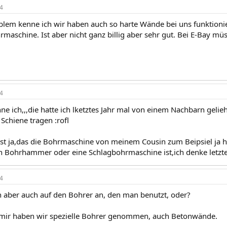
4
blem kenne ich wir haben auch so harte Wände bei uns funktioniert
maschine. Ist aber nicht ganz billig aber sehr gut. Bei E-Bay mü
4
enne ich,,,die hatte ich lketztes Jahr mal von einem Nachbarn geli
Schiene tragen :rofl
st ja,das die Bohrmaschine von meinem Cousin zum Beipsiel ja hie
in Bohrhammer oder eine Schlagbohrmaschine ist,ich denke letzter
4
aber auch auf den Bohrer an, den man benutzt, oder?
 mir haben wir spezielle Bohrer genommen, auch Betonwände.