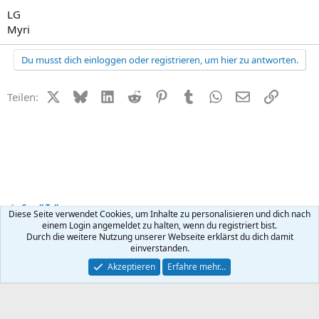
LG
Myri
Du musst dich einloggen oder registrieren, um hier zu antworten.
X (Twitter)
Bluesky
LinkedIn
Reddit
Pinterest
Tumblr
WhatsApp
E-Mail
Link
Teilen:
Small Talk
Diese Seite verwendet Cookies, um Inhalte zu personalisieren und dich nach
einem Login angemeldet zu halten, wenn du registriert bist.
Durch die weitere Nutzung unserer Webseite erklärst du dich damit
Kontakt
Nutzungsbedingungen
Datenschutz
Hilfe
R
einverstanden.
S
S
®
Community platform by XenForo
© 2010-2026 XenForo Ltd.
Akzeptieren
Erfahre mehr…