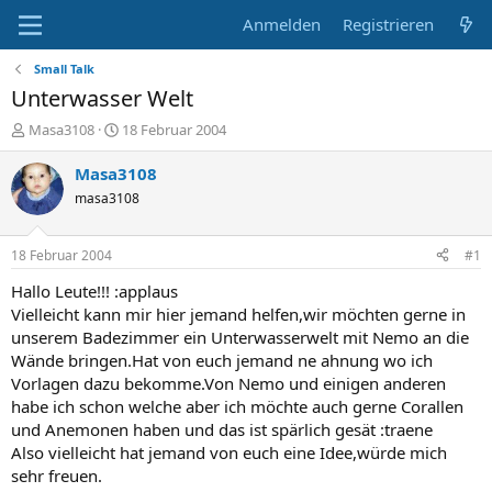
Anmelden
Registrieren
Small Talk
Unterwasser Welt
E
E
Masa3108
18 Februar 2004
r
r
s
s
Masa3108
t
t
masa3108
e
e
l
l
l
l
18 Februar 2004
#1
e
t
r
a
Hallo Leute!!! :applaus
m
Vielleicht kann mir hier jemand helfen,wir möchten gerne in
unserem Badezimmer ein Unterwasserwelt mit Nemo an die
Wände bringen.Hat von euch jemand ne ahnung wo ich
Vorlagen dazu bekomme.Von Nemo und einigen anderen
habe ich schon welche aber ich möchte auch gerne Corallen
und Anemonen haben und das ist spärlich gesät :traene
Also vielleicht hat jemand von euch eine Idee,würde mich
sehr freuen.