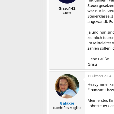
mit deinem Par
Steuergesetzen
Grisu142
war nur in Steu
Guest
Steuerklasse I
angewandt. Es 
Ja und nun sin
ziemlich teure
im Mittelalter
zahlen sollen, 
Liebe Grüße
Grisu
11 Oktober 2004
Heavymine: kan
Finanzamt bzw
Mein erstes Ki
Galaxie
Lohnsteuerklass
Namhaftes Mitglied