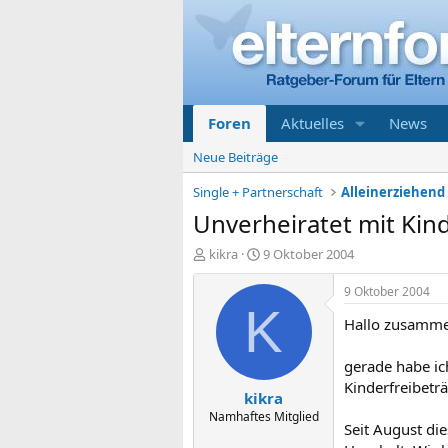
Foren
Aktuelles
News
Neue Beiträge
Single + Partnerschaft
Unverheiratet mit Kind
E
E
kikra
9 Oktober 2004
r
r
s
s
9 Oktober 2004
t
t
K
Hallo zusamme
e
e
l
l
l
l
gerade habe ic
e
t
Kinderfreibetr
kikra
r
a
m
Namhaftes Mitglied
Seit August di