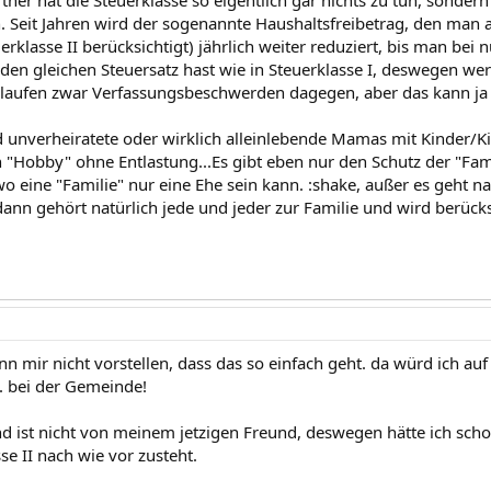
tner hat die Steuerklasse so eigentlich gar nichts zu tun, sonder
. Seit Jahren wird der sogenannte Haushaltsfreibetrag, den man a
erklasse II berücksichtigt) jährlich weiter reduziert, bis man bei
I den gleichen Steuersatz hast wie in Steuerklasse I, deswegen we
laufen zwar Verfassungsbeschwerden dagegen, aber das kann ja be
d unverheiratete oder wirklich alleinlebende Mamas mit Kinder/K
n "Hobby" ohne Entlastung...Es gibt eben nur den Schutz der "Fam
 wo eine "Familie" nur eine Ehe sein kann. :shake, außer es geht 
dann gehört natürlich jede und jeder zur Familie und wird berücks
n mir nicht vorstellen, dass das so einfach geht. da würd ich au
. bei der Gemeinde!
nd ist nicht von meinem jetzigen Freund, deswegen hätte ich sch
e II nach wie vor zusteht.