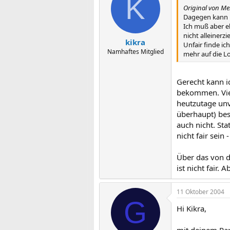
K
Original von Me
Dagegen kann m
Ich muß aber e
nicht alleinerz
kikra
Unfair finde ic
Namhaftes Mitglied
mehr auf die Lo
Gerecht kann i
bekommen. Vie
heutzutage unv
überhaupt) bes
auch nicht. Sta
nicht fair sei
Über das von d
ist nicht fair.
11 Oktober 2004
G
Hi Kikra,