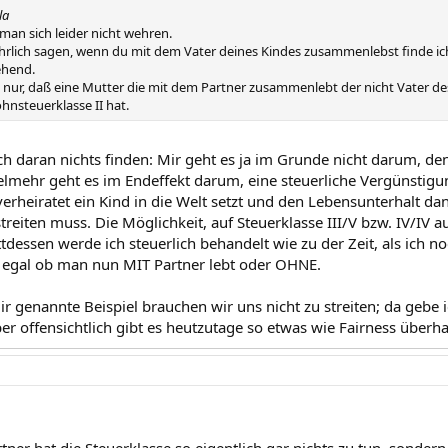
la
an sich leider nicht wehren.
hrlich sagen, wenn du mit dem Vater deines Kindes zusammenlebst finde ic
iehend.
h nur, daß eine Mutter die mit dem Partner zusammenlebt der nicht Vater des
hnsteuerklasse II hat.
ch daran nichts finden: Mir geht es ja im Grunde nicht darum, de
lmehr geht es im Endeffekt darum, eine steuerliche Vergünst
erheiratet ein Kind in die Welt setzt und den Lebensunterhalt d
treiten muss. Die Möglichkeit, auf Steuerklasse III/V bzw. IV/IV
ttdessen werde ich steuerlich behandelt wie zu der Zeit, als ich 
n - egal ob man nun MIT Partner lebt oder OHNE.
ir genannte Beispiel brauchen wir uns nicht zu streiten; da gebe
 Aber offensichtlich gibt es heutzutage so etwas wie Fairness überha