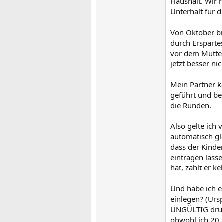
Haushalt. Wir 
Unterhalt für 
Von Oktober bi
durch Ersparte
vor dem Mutters
jetzt besser ni
Mein Partner k
geführt und b
die Runden.
Also gelte ich
automatisch g
dass der Kinde
eintragen lass
hat, zahlt er 
Und habe ich e
einlegen? (Ursp
UNGÜLTIG drübe
obwohl ich 20 