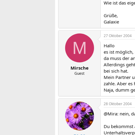
Wie ist das eig
Grüße,
Galaxie
27 Oktober 2004
M
Hallo
es ist möglich,
da muss der an
Allerdings geh
Mirsche
bei sich hat.
Guest
Mein Partner u
zahle. Aber es
Naja, dumm ge
28 Oktober 2004
@Mira: nein, da
Du bekommst au
Unterhaltsverp