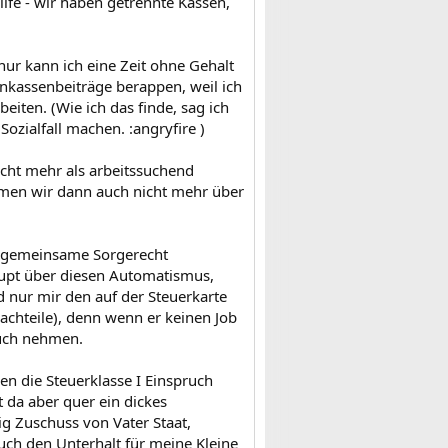
fe - wir haben getrennte Kassen,
ur kann ich eine Zeit ohne Gehalt
enkassenbeiträge berappen, weil ich
beiten. (Wie ich das finde, sag ich
ozialfall machen. :angryfire )
icht mehr als arbeitssuchend
men wir dann auch nicht mehr über
as gemeinsame Sorgerecht
upt über diesen Automatismus,
d nur mir den auf der Steuerkarte
achteile), denn wenn er keinen Job
ruch nehmen.
en die Steuerklasse I Einspruch
t da aber quer ein dickes
g Zuschuss von Vater Staat,
uch den Unterhalt für meine Kleine