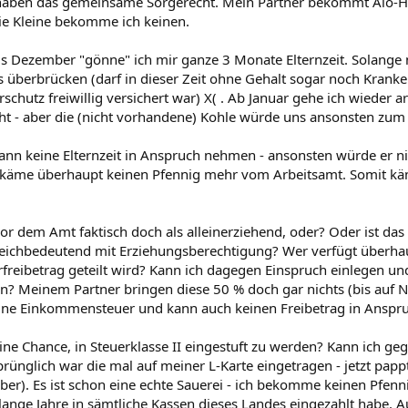
haben das gemeinsame Sorgerecht. Mein Partner bekommt Alo-Hil
die Kleine bekomme ich keinen.
s Dezember "gönne" ich mir ganze 3 Monate Elternzeit. Solange n
s überbrücken (darf in dieser Zeit ohne Gehalt sogar noch Krank
chutz freiwillig versichert war) X( . Ab Januar gehe ich wieder ar
cht - aber die (nicht vorhandene) Kohle würde uns ansonsten zum S
ann keine Elternzeit in Anspruch nehmen - ansonsten würde er n
ekäme überhaupt keinen Pfennig mehr vom Arbeitsamt. Somit kä
 vor dem Amt faktisch doch als alleinerziehend, oder? Oder ist d
leichbedeutend mit Erziehungsberechtigung? Wer verfügt überha
rfreibetrag geteilt wird? Kann ich dagegen Einspruch einlegen un
en? Meinem Partner bringen diese 50 % doch gar nichts (bis auf N
keine Einkommensteuer und kann auch keinen Freibetrag in Ansp
ine Chance, in Steuerklasse II eingestuft zu werden? Kann ich geg
rünglich war die mal auf meiner L-Karte eingetragen - jetzt papp
r). Es ist schon eine echte Sauerei - ich bekomme keinen Pfenni
lange Jahre in sämtliche Kassen dieses Landes eingezahlt habe. A