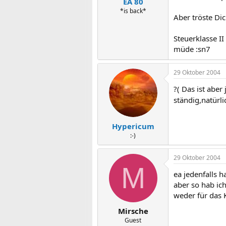
EA 80
*is back*
Aber tröste Dic
Steuerklasse I
müde :sn7
29 Oktober 2004
?( Das ist abe
ständig,natürl
Hypericum
:-)
29 Oktober 2004
M
ea jedenfalls h
aber so hab ich
weder für das K
Mirsche
Guest