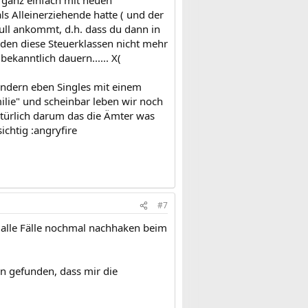
n ganz einfach mit neuen
ls Alleinerziehende hatte ( und der
 null ankommt, d.h. dass du dann in
rden diese Steuerklassen nicht mehr
kanntlich dauern...... X(
indern eben Singles mit einem
ilie" und scheinbar leben wir noch
natürlich darum das die Ämter was
ichtig :angryfire
#7
f alle Fälle nochmal nachhaken beim
on gefunden, dass mir die