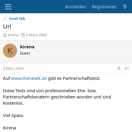
Anmelden
Registrieren
Small Talk
Url
E
E
kirena
3 März 2004
r
r
s
s
kirena
K
t
t
Guest
e
e
l
l
l
l
3 März 2004
#1
e
t
r
a
Auf
www.theratalk.de
gibt es Partnerschaftstest.
m
Diese Tests sind von professionellen Ehe- bzw.
Partnerschaftsberatern geschrieben worden und sind
kostenlos.
Viel Spass.
Kirena