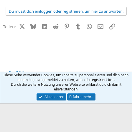
Du musst dich einloggen oder registrieren, um hier zu antworten.
X (Twitter)
Bluesky
LinkedIn
Reddit
Pinterest
Tumblr
WhatsApp
E-Mail
Link
Teilen:
Small Talk
Diese Seite verwendet Cookies, um Inhalte zu personalisieren und dich nach
einem Login angemeldet zu halten, wenn du registriert bist.
Durch die weitere Nutzung unserer Webseite erklärst du dich damit
Kontakt
Nutzungsbedingungen
Datenschutz
Hilfe
R
einverstanden.
S
S
®
Community platform by XenForo
© 2010-2026 XenForo Ltd.
Akzeptieren
Erfahre mehr…