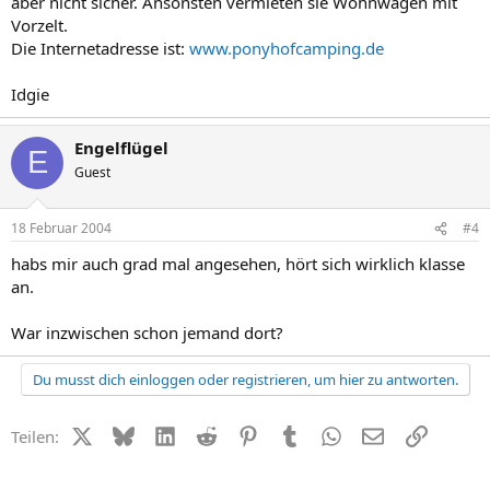
aber nicht sicher. Ansonsten vermieten sie Wohnwagen mit
Vorzelt.
Die Internetadresse ist:
www.ponyhofcamping.de
Idgie
Engelflügel
E
Guest
18 Februar 2004
#4
habs mir auch grad mal angesehen, hört sich wirklich klasse
an.
War inzwischen schon jemand dort?
Du musst dich einloggen oder registrieren, um hier zu antworten.
X (Twitter)
Bluesky
LinkedIn
Reddit
Pinterest
Tumblr
WhatsApp
E-Mail
Link
Teilen: