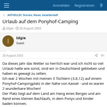
Anmelden
Registrieren
AKTUELLES: Stories, News, Gesellschaft
Urlaub auf dem Ponyhof-Camping
E
E
Idgie
28 August 2003
r
r
s
s
Idgie
I
t
t
Guest
e
e
l
l
l
l
28 August 2003
#1
e
t
r
a
Da dieses Jahr das Wetter so herrlich war und ich nicht so viel
m
Urlaub hatte wie sonst, sind wir in Deutschland geblieben und
haben es gewagt zu zelten.
Ich war 2 Wochen mit meinen 3 Töchtern (3,8,12) auf einem
Ponyhof-Campingplatz in der Nähe von Kassel - und es waren
2 wunderbare Wochen!
Der Platz liegt auf dem Land am Hang eines Berges und am
Rand eines kleinen Bachlaufs, in dem Ponys und Kinder
baden können.