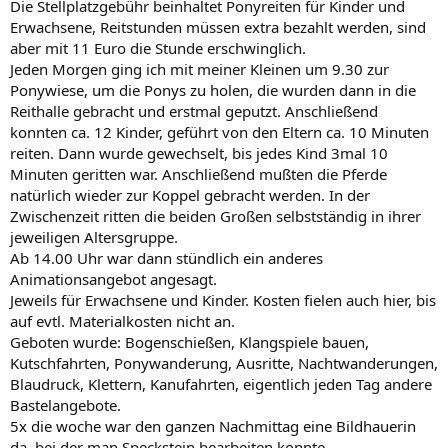
Die Stellplatzgebühr beinhaltet Ponyreiten für Kinder und
Erwachsene, Reitstunden müssen extra bezahlt werden, sind
aber mit 11 Euro die Stunde erschwinglich.
Jeden Morgen ging ich mit meiner Kleinen um 9.30 zur
Ponywiese, um die Ponys zu holen, die wurden dann in die
Reithalle gebracht und erstmal geputzt. Anschließend
konnten ca. 12 Kinder, geführt von den Eltern ca. 10 Minuten
reiten. Dann wurde gewechselt, bis jedes Kind 3mal 10
Minuten geritten war. Anschließend mußten die Pferde
natürlich wieder zur Koppel gebracht werden. In der
Zwischenzeit ritten die beiden Großen selbstständig in ihrer
jeweiligen Altersgruppe.
Ab 14.00 Uhr war dann stündlich ein anderes
Animationsangebot angesagt.
Jeweils für Erwachsene und Kinder. Kosten fielen auch hier, bis
auf evtl. Materialkosten nicht an.
Geboten wurde: Bogenschießen, Klangspiele bauen,
Kutschfahrten, Ponywanderung, Ausritte, Nachtwanderungen,
Blaudruck, Klettern, Kanufahrten, eigentlich jeden Tag andere
Bastelangebote.
5x die woche war den ganzen Nachmittag eine Bildhauerin
da, bei der man Speckstein bearbeiten konnte.