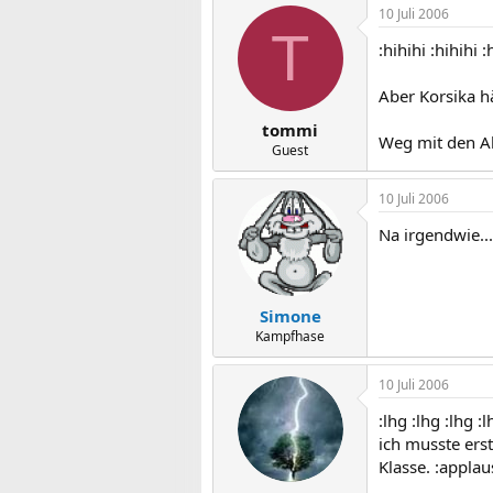
10 Juli 2006
T
:hihihi :hihihi :
Aber Korsika hä
tommi
Weg mit den Al
Guest
10 Juli 2006
Na irgendwie... 
Simone
Kampfhase
10 Juli 2006
:lhg :lhg :lhg :l
ich musste ers
Klasse. :applaus