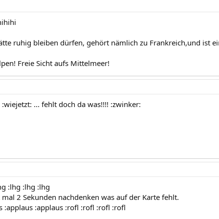
hihihi
tte ruhig bleiben dürfen, gehört nämlich zu Frankreich,und ist ein
pen! Freie Sicht aufs Mittelmeer!
:wiejetzt: ... fehlt doch da was!!!! :zwinker:
hg :lhg :lhg :lhg
t mal 2 Sekunden nachdenken was auf der Karte fehlt.
 :applaus :applaus :rofl :rofl :rofl :rofl