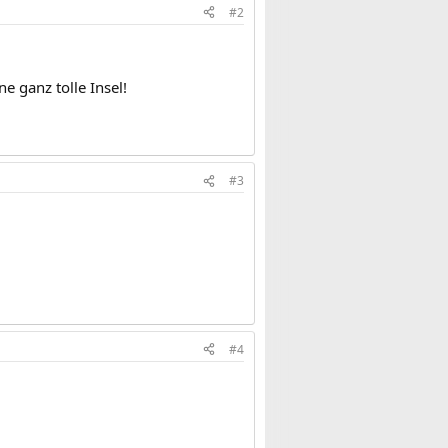
#2
e ganz tolle Insel!
#3
#4