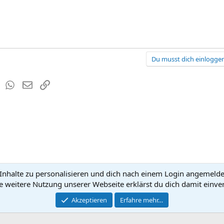
Du musst dich einloggen
est
Tumblr
WhatsApp
E-Mail
Link
nhalte zu personalisieren und dich nach einem Login angemeldet 
Kontakt
Nutzun
e weitere Nutzung unserer Webseite erklärst du dich damit einve
®
Community platform by XenForo
Akzeptieren
Erfahre mehr…
© 2010-2026 XenForo Ltd.