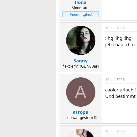
Ilona
Moderator
Teammitglied
10 Juli 2006
:lhg :lhg :lhg
jetzt hab ich es
Sanny
*extrem* (GL N8Bar)
10 Juli 2006
A
cooler urlaub ! 
Und bestimmt ga
atropa
Lieb war gestern !!!
10 Juli 2006