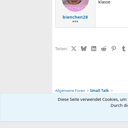
klasse
bienchen28
***
X (Twitter)
Bluesky
LinkedIn
Reddit
Pinter
Teilen:
Allgemeine Foren
Small Talk
Diese Seite verwendet Cookies, um I
Durch di