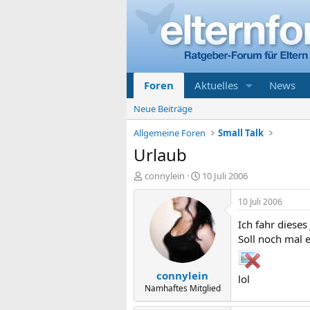
Foren
Aktuelles
News
Neue Beiträge
Allgemeine Foren
Small Talk
Urlaub
E
E
connylein
10 Juli 2006
r
r
s
s
10 Juli 2006
t
t
Ich fahr dieses
e
e
l
l
Soll noch mal e
l
l
e
t
connylein
r
a
lol
m
Namhaftes Mitglied