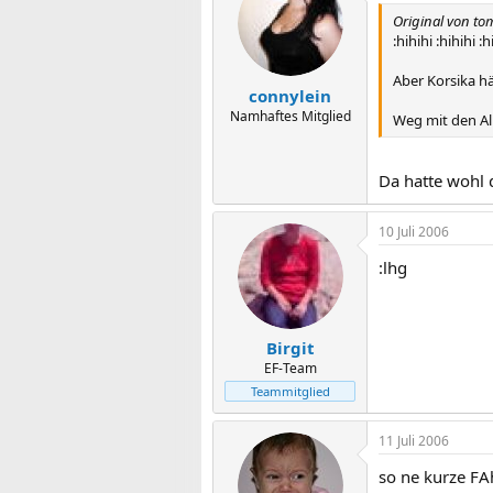
Original von to
:hihihi :hihihi :h
Aber Korsika hä
connylein
Namhaftes Mitglied
Weg mit den Alp
Da hatte wohl d
10 Juli 2006
:lhg
Birgit
EF-Team
Teammitglied
11 Juli 2006
so ne kurze FA