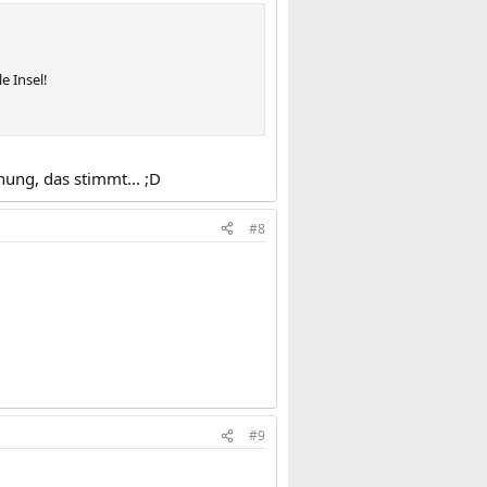
e Insel!
nung, das stimmt... ;D
#8
#9