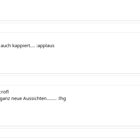
 auch kappiert.... :applaus
:rofl
nz neue Aussichten........ :lhg