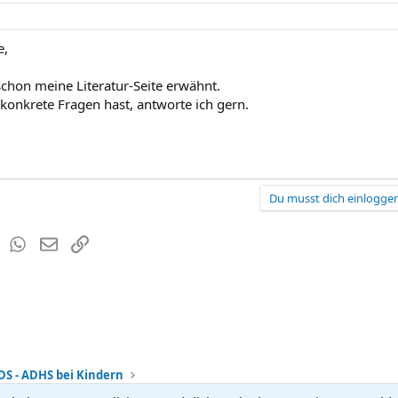
e,
schon meine Literatur-Seite erwähnt.
onkrete Fragen hast, antworte ich gern.
Du musst dich einloggen
est
Tumblr
WhatsApp
E-Mail
Link
DS - ADHS bei Kindern