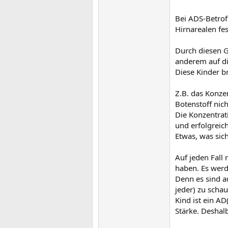
Grüße
Chrissy
Bei ADS-Betro
Hirnarealen fes
PS: Ach so: es
Bereichen als a
Durch diesen G
wird.
anderem auf d
Diese Kinder b
Z.B. das Konze
Botenstoff nich
Die Konzentrat
und erfolgreich
Etwas, was sic
Auf jeden Fall
haben. Es werde
Denn es sind a
jeder) zu scha
Kind ist ein A
Stärke. Deshal