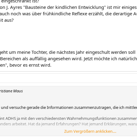
ingeschränkt ist?
on J. Ayres "Bausteine der kindlichen Entwicklung" ist mir einige
auch noch was über frühkindliche Reflexe erzählt, die derartige
it aus?
 geht um meine Tochter, die nächstes Jahr eingeschult werden sol
ereichen als auffällig angesehen wird. Jetzt möchte ich natürlich
n", bevor es ernst wird.
ristiane Maus
er und versuche gerade die Informationen zusammenzutragen, die ich mittle
eint ADHS ja mit den verschiedensten Wahrnehmungsfunktionen zusammen
anders arbeitet. Hat da jemand Erfahrungen? Hat jemand Erklärungen, w
Zum Vergrößern anklicken....