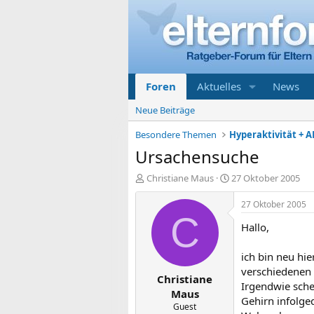
Foren
Aktuelles
News
Neue Beiträge
Besondere Themen
Hyperaktivität + A
Ursachensuche
E
E
Christiane Maus
27 Oktober 2005
r
r
s
s
27 Oktober 2005
t
t
C
Hallo,
e
e
l
l
l
l
ich bin neu hi
e
t
verschiedenen 
Christiane
r
a
Irgendwie sch
m
Maus
Gehirn infolge
Guest