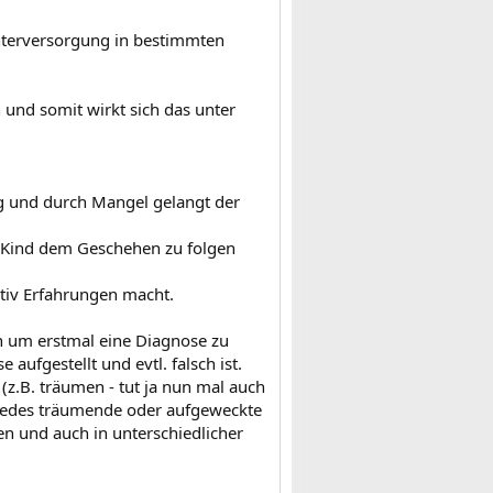
nterversorgung in bestimmten
Kindergarten in verschiedenen
 "in Ordnung bringen", bevor es ernst
und somit wirkt sich das unter
ng und durch Mangel gelangt der
s Kind dem Geschehen zu folgen
tiv Erfahrungen macht.
en um erstmal eine Diagnose zu
aufgestellt und evtl. falsch ist.
(z.B. träumen - tut ja nun mal auch
t jedes träumende oder aufgeweckte
en und auch in unterschiedlicher