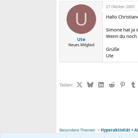
27 Oktober 2005
U
Hallo Christian
Simone hat ja 
Wenn du noch k
Ute
Neues Mitglied
Grüße
Ute
X (Twitter)
Bluesky
LinkedIn
Reddit
Pinter
Teilen:
Besondere Themen
Hyperaktivität + A