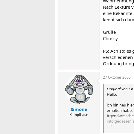
Wahrnehmung e
Nach Lektüre v
eine Bekannte 
kennt sich dam
Grüße
Chrissy
PS: Ach so: es
verschiedenen B
Ordnung bringe
27 Oktober 2005
Original von Ch
Hallo,
ich bin neu hi
Simone
erhalten habe.
Kampfhase
Irgendwie sch
infolgedessen 
ist?