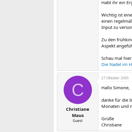
Habt ihr ein E
Wichtig ist ein
einen regelmäß
Input zu verso
Zu den frühkind
Aspekt angefüh
Schau mal hier
Die Nadel im H
27 Oktober 2005
C
Hallo Simone,
danke für die 
Monaten und mi
Christiane
Maus
Grüße
Guest
Christiane