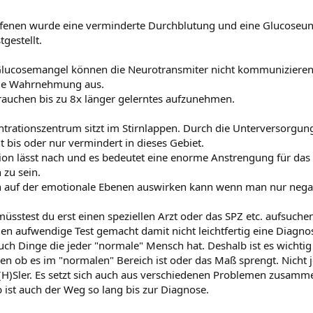
ffenen wurde eine verminderte Durchblutung und eine Glucoseu
tgestellt.
 geht um meine Tochter, die nächstes Jahr eingeschult werden soll und vom 
uffällig angesehen wird. Jetzt möchte ich natürlich noch so viel wie möglich
lucosemangel können die Neurotransmiter nicht kommunizieren 
ie Wahrnehmung aus.
rauchen bis zu 8x länger gelerntes aufzunehmen.
ntrationszentrum sitzt im Stirnlappen. Durch die Unterversorgu
t bis oder nur vermindert in dieses Gebiet.
ion lässt nach und es bedeutet eine enorme Anstrengung für da
 zu sein.
h auf der emotionale Ebenen auswirken kann wenn man nur nega
 müsstest du erst einen speziellen Arzt oder das SPZ etc. aufsuch
n aufwendige Test gemacht damit nicht leichtfertig eine Diagnose 
uch Dinge die jeder "normale" Mensch hat. Deshalb ist es wichtig 
uen ob es im "normalen" Bereich ist oder das Maß sprengt. Nich
D(H)Sler. Es setzt sich auch aus verschiedenen Problemen zusamm
b ist auch der Weg so lang bis zur Diagnose.