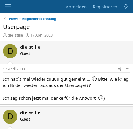
Anmelden
Registrieren
News + Mitgliederbetreuung
Userpage
E
E
die_stille
17 April 2003
r
r
s
s
die_stille
D
t
t
Guest
e
e
l
l
l
l
17 April 2003
#1
e
t
r
a
🙂
Ich hab´s mal wieder zuuuu gut gemeint.....
Bitte, wie krieg
m
ich Bilder wieder raus aus der Userpage???
🙂
Ich sag schon jetzt mal danke für die Antwort.
)
die_stille
D
Guest