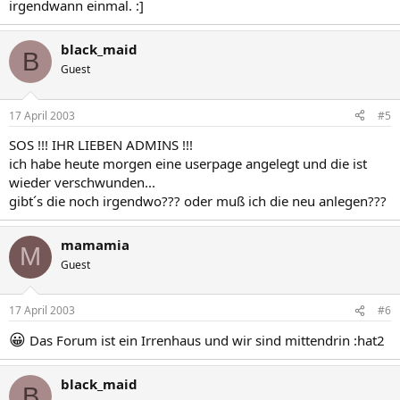
irgendwann einmal. :]
black_maid
B
Guest
17 April 2003
#5
SOS !!! IHR LIEBEN ADMINS !!!
ich habe heute morgen eine userpage angelegt und die ist
wieder verschwunden...
gibt´s die noch irgendwo??? oder muß ich die neu anlegen???
mamamia
M
Guest
17 April 2003
#6
😀
Das Forum ist ein Irrenhaus und wir sind mittendrin :hat2
black_maid
B