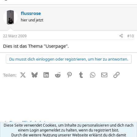
flussrose
hier und jetzt
22 März 2009
#10
Dies ist das Thema "Userpage".
Du musst dich einloggen oder registrieren, um hier zu antworten.
X (Twitter)
Bluesky
LinkedIn
Reddit
Pinterest
Tumblr
WhatsApp
E-Mail
Link
Teilen:
News + Mitgliederbetreuung
Diese Seite verwendet Cookies, um Inhalte zu personalisieren und dich nach
einem Login angemeldet zu halten, wenn du registriert bist.
Durch die weitere Nutzung unserer Webseite erklärst du dich damit
Kontakt
Nutzungsbedingungen
Datenschutz
Hilfe
R