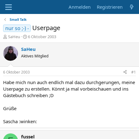
Anmelden
Registrieren
Small Talk
Userpage
nur so ;-) -
E
E
SaHeu
6 Oktober 2003
r
r
s
s
SaHeu
t
t
Aktives Mitglied
e
e
l
l
l
l
6 Oktober 2003
#1
e
t
r
a
Habe mich nun auch endlich mal dazu durchgerungen, meine
m
Userpage zu erstellen. Könnt ja mal vorbeischauen und ins
Gästebuch schreiben ;D
Grüße
Sascha :winken:
fussel