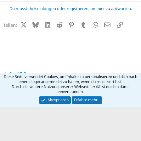
Du musst dich einloggen oder registrieren, um hier zu antworten.
X (Twitter)
Bluesky
LinkedIn
Reddit
Pinterest
Tumblr
WhatsApp
E-Mail
Link
Teilen:
Small Talk
Diese Seite verwendet Cookies, um Inhalte zu personalisieren und dich nach
einem Login angemeldet zu halten, wenn du registriert bist.
Durch die weitere Nutzung unserer Webseite erklärst du dich damit
Kontakt
Nutzungsbedingungen
Datenschutz
Hilfe
R
einverstanden.
S
S
®
Community platform by XenForo
© 2010-2026 XenForo Ltd.
Akzeptieren
Erfahre mehr…