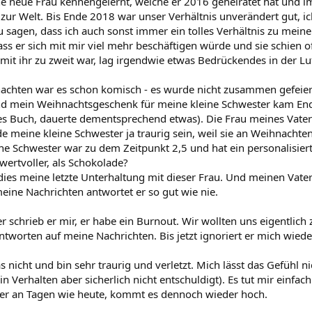
ne neue Frau kennengelernt, welche er 2016 geheiratet hat und i
zur Welt. Bis Ende 2018 war unser Verhältnis unverändert gut, ic
sagen, dass ich auch sonst immer ein tolles Verhältnis zu meine
s er sich mit mir viel mehr beschäftigen würde und sie schien of
 mit ihr zu zweit war, lag irgendwie etwas Bedrückendes in der Lu
chten war es schon komisch - es wurde nicht zusammen gefeiert,
d mein Weihnachtsgeschenk für meine kleine Schwester kam End
tes Buch, dauerte dementsprechend etwas). Die Frau meines Vater
e meine kleine Schwester ja traurig sein, weil sie an Weihnach
ine Schwester war zu dem Zeitpunkt 2,5 und hat ein personalisi
ertvoller, als Schokolade?
 dies meine letzte Unterhaltung mit dieser Frau. Und meinen Vate
eine Nachrichten antwortet er so gut wie nie.
 schrieb er mir, er habe ein Burnout. Wir wollten uns eigentlich
tworten auf meine Nachrichten. Bis jetzt ignoriert er mich wiede
s nicht und bin sehr traurig und verletzt. Mich lässt das Gefühl ni
in Verhalten aber sicherlich nicht entschuldigt). Es tut mir einfac
ber an Tagen wie heute, kommt es dennoch wieder hoch.