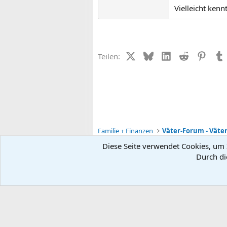
Vielleicht kenn
X (Twitter)
Bluesky
LinkedIn
Reddit
Pinter
Teilen:
Familie + Finanzen
Väter-Forum - Väte
Diese Seite verwendet Cookies, um I
Durch di