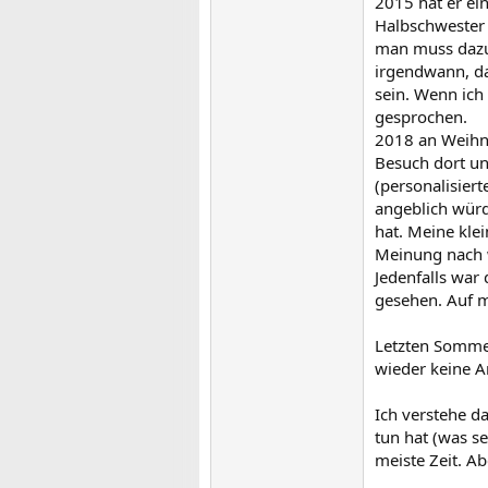
2015 hat er ei
Halbschwester 
man muss dazu 
irgendwann, das
sein. Wenn ich
gesprochen.
2018 an Weihna
Besuch dort un
(personalisier
angeblich würd
hat. Meine kle
Meinung nach w
Jedenfalls war
gesehen. Auf m
Letzten Sommer
wieder keine An
Ich verstehe da
tun hat (was se
meiste Zeit. A