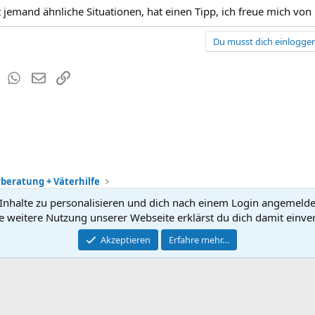
t jemand ähnliche Situationen, hat einen Tipp, ich freue mich von
Du musst dich einloggen
est
Tumblr
WhatsApp
E-Mail
Link
rberatung + Väterhilfe
nhalte zu personalisieren und dich nach einem Login angemeldet 
Kontakt
Nutzun
e weitere Nutzung unserer Webseite erklärst du dich damit einve
®
Community platform by XenForo
Akzeptieren
Erfahre mehr…
© 2010-2026 XenForo Ltd.