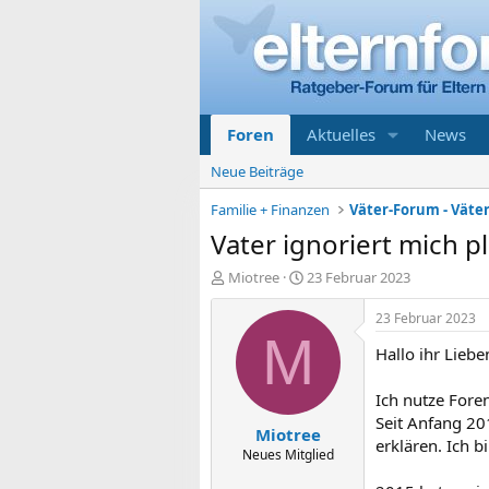
Foren
Aktuelles
News
Neue Beiträge
Familie + Finanzen
Väter-Forum - Väte
Vater ignoriert mich pl
E
E
Miotree
23 Februar 2023
r
r
s
s
23 Februar 2023
t
t
M
Hallo ihr Liebe
e
e
l
l
l
l
Ich nutze Foren
e
t
Seit Anfang 20
Miotree
r
a
erklären. Ich b
m
Neues Mitglied