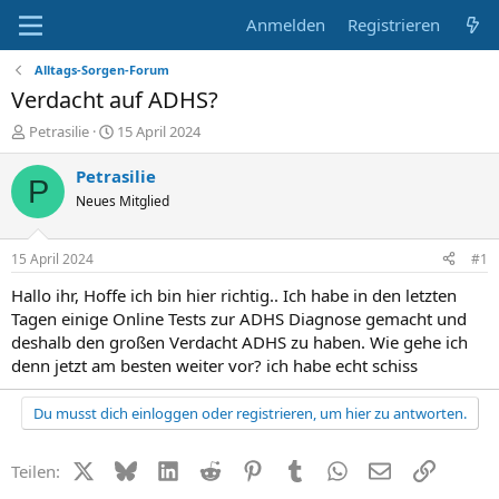
Anmelden
Registrieren
Alltags-Sorgen-Forum
Verdacht auf ADHS?
E
E
Petrasilie
15 April 2024
r
r
s
s
Petrasilie
P
t
t
Neues Mitglied
e
e
l
l
l
l
15 April 2024
#1
e
t
r
a
Hallo ihr, Hoffe ich bin hier richtig.. Ich habe in den letzten
m
Tagen einige Online Tests zur ADHS Diagnose gemacht und
deshalb den großen Verdacht ADHS zu haben. Wie gehe ich
denn jetzt am besten weiter vor? ich habe echt schiss
Du musst dich einloggen oder registrieren, um hier zu antworten.
X (Twitter)
Bluesky
LinkedIn
Reddit
Pinterest
Tumblr
WhatsApp
E-Mail
Link
Teilen: