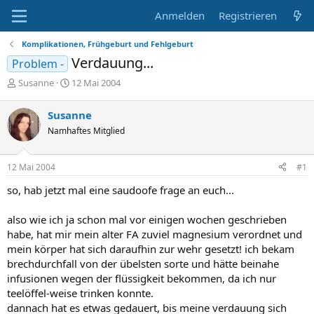
Anmelden
Registrieren
Komplikationen, Frühgeburt und Fehlgeburt
Verdauung...
Problem -
E
E
Susanne
12 Mai 2004
r
r
s
s
Susanne
t
t
Namhaftes Mitglied
e
e
l
l
l
l
12 Mai 2004
#1
e
t
r
a
so, hab jetzt mal eine saudoofe frage an euch...
m
also wie ich ja schon mal vor einigen wochen geschrieben
habe, hat mir mein alter FA zuviel magnesium verordnet und
mein körper hat sich daraufhin zur wehr gesetzt! ich bekam
brechdurchfall von der übelsten sorte und hätte beinahe
infusionen wegen der flüssigkeit bekommen, da ich nur
teelöffel-weise trinken konnte.
dannach hat es etwas gedauert, bis meine verdauung sich