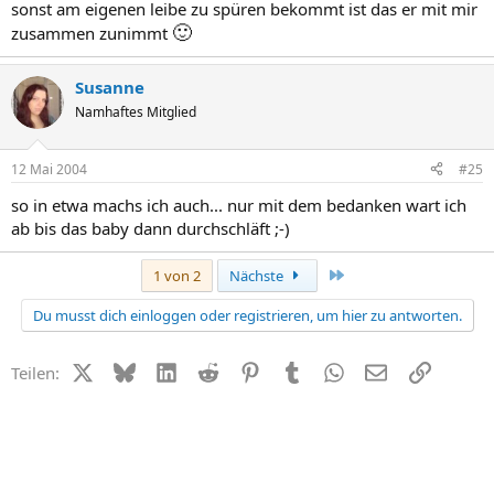
sonst am eigenen leibe zu spüren bekommt ist das er mit mir
🙂
zusammen zunimmt
Susanne
Namhaftes Mitglied
12 Mai 2004
#25
so in etwa machs ich auch... nur mit dem bedanken wart ich
ab bis das baby dann durchschläft ;-)
Letzte
1 von 2
Nächste
Du musst dich einloggen oder registrieren, um hier zu antworten.
X (Twitter)
Bluesky
LinkedIn
Reddit
Pinterest
Tumblr
WhatsApp
E-Mail
Link
Teilen: