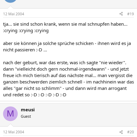
12 Mai 2004
#19
tja... sie sind schon krank, wenn sie mal schnupfen haben...
:crying :crying :crying
aber sie können ja solche sprüche schicken - ihnen wird es ja
nicht passieren :-D ...
nach der geburt, war das erste, was ich sagte "nie wieder".
dann "vielleicht doch gern nochmal-irgendwann" - und jetzt
freue ich mich tierisch auf das nächste mal... man vergisst die
ganzen beschwerden ziemlich schnell - im nachhinein war das
alles "gar nicht so schlimm" - und dann wird man arrogant
und redet so :-D :-D :-D :-D :-D
meusi
M
Guest
12 Mai 2004
#20