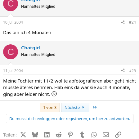
C
Namhaftes Mitglied
10 Juli 2004
#24
Das bin ich 4 Monaten
Chatgirl
C
Namhaftes Mitglied
11 Juli 2004
#25
Meine Tochter mit 11/2 wollte abfotografieren aber geht nicht
musste äteres nehmen. Hab eins da war sie auch 4 monate,
🙁
ging aber leider nicht.
Letzte
1 von 3
Nächste
Du musst dich einloggen oder registrieren, um hier zu antworten.
X (Twitter)
Bluesky
LinkedIn
Reddit
Pinterest
Tumblr
WhatsApp
E-Mail
Link
Teilen: