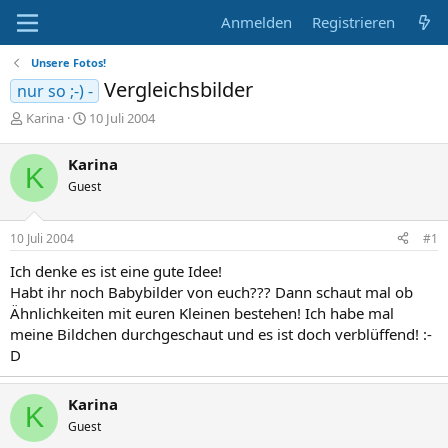
Anmelden
Registrieren
Unsere Fotos!
Vergleichsbilder
nur so ;-) -
E
E
Karina
10 Juli 2004
r
r
s
s
Karina
K
t
t
Guest
e
e
l
l
l
l
10 Juli 2004
#1
e
t
r
a
Ich denke es ist eine gute Idee!
m
Habt ihr noch Babybilder von euch??? Dann schaut mal ob
Ähnlichkeiten mit euren Kleinen bestehen! Ich habe mal
meine Bildchen durchgeschaut und es ist doch verblüffend! :-
D
Karina
K
Guest