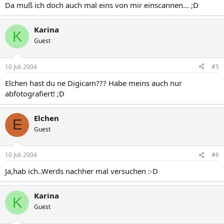
Da muß ich doch auch mal eins von mir einscannen... ;D
Karina
K
Guest
10 Juli 2004
#5
Elchen hast du ne Digicam??? Habe meins auch nur
abfotografiert! ;D
Elchen
E
Guest
10 Juli 2004
#6
Ja,hab ich..Werds nachher mal versuchen :-D
Karina
K
Guest