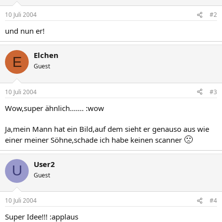
10 Juli 2004
#2
und nun er!
Elchen
E
Guest
10 Juli 2004
#3
Wow,super ähnlich....... :wow
Ja,mein Mann hat ein Bild,auf dem sieht er genauso aus wie
🙁
einer meiner Söhne,schade ich habe keinen scanner
User2
U
Guest
10 Juli 2004
#4
Super Idee!!! :applaus