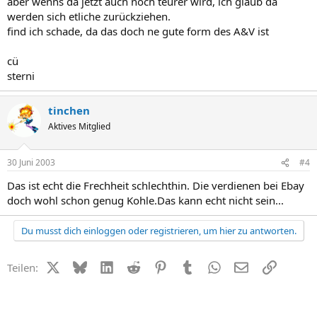
aber wenns da jetzt auch noch teurer wird, ich glaub da
werden sich etliche zurückziehen.
find ich schade, da das doch ne gute form des A&V ist
cü
sterni
tinchen
Aktives Mitglied
30 Juni 2003
#4
Das ist echt die Frechheit schlechthin. Die verdienen bei Ebay
doch wohl schon genug Kohle.Das kann echt nicht sein...
Du musst dich einloggen oder registrieren, um hier zu antworten.
X (Twitter)
Bluesky
LinkedIn
Reddit
Pinterest
Tumblr
WhatsApp
E-Mail
Link
Teilen: