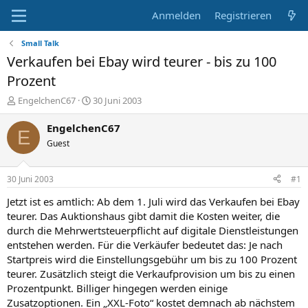
Anmelden
Registrieren
Small Talk
Verkaufen bei Ebay wird teurer - bis zu 100
Prozent
E
E
EngelchenC67
30 Juni 2003
r
r
s
s
EngelchenC67
E
t
t
Guest
e
e
l
l
l
l
30 Juni 2003
#1
e
t
r
a
Jetzt ist es amtlich: Ab dem 1. Juli wird das Verkaufen bei Ebay
m
teurer. Das Auktionshaus gibt damit die Kosten weiter, die
durch die Mehrwertsteuerpflicht auf digitale Dienstleistungen
entstehen werden. Für die Verkäufer bedeutet das: Je nach
Startpreis wird die Einstellungsgebühr um bis zu 100 Prozent
teurer. Zusätzlich steigt die Verkaufprovision um bis zu einen
Prozentpunkt. Billiger hingegen werden einige
Zusatzoptionen. Ein „XXL-Foto“ kostet demnach ab nächstem