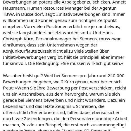
Bewerbungen an potenzielle Arbeitgeber zu schicken. Annett
Hausmann, Human Resources Manager bei der Agentur
TBWA in Düsseldorf, sagt: »Initativbewerbungen sind immer
willkommen und können genau zum richtigen Zeitpunkt
eingehen. Von vielen Positionen erfährt nie jemand etwas,
weil sie längst anders besetzt worden sind.« Und Hans-
Christoph Kürn, Personalmanager bei Siemens, muss zwar
einräumen, dass sein Unternehmen wegen der
Konjunkturflaute zurzeit nicht allzu viele Stellen über
Initiativbewerbungen vergibt, hält sie prinzipiell aber immer
für sinnvoll. Die Bedingung: »Sie müssen wirklich gut sein.«
Was aber heißt gut? Weil bei Siemens pro Jahr rund 240.000
Bewerbungen eingehen, weiß Kürn genau, worüber er sich
freut: »Wenn Sie Ihre Bewerbung per Post verschicken, reicht
uns ein Anschreiben, aus dem hervorgeht, warum Sie sich
gerade bei Siemens bewerben und nicht woanders. Dazu ein
Lebenslauf und das letzte Zeugnis.« Schreiben, die
offensichtlich Serienbriefe sind, fallen dabei ebenso sicher
durch wie Zusendungen, die den Personalern unnötige Arbeit
machen, Puzzle zum Beispiel, die erst noch zusammengefügt
werden müssen, ebenso wie Stapel von CD-Roms mit