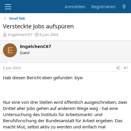
Anmelden
Registrieren
Small Talk
Versteckte Jobs aufspüren
E
E
EngelchenC67
6 Juni 2003
r
r
s
s
EngelchenC67
E
t
t
Guest
e
e
l
l
l
l
6 Juni 2003
#1
e
t
r
a
Hab diesen Bericht eben gefunden :bye:
m
Nur eine von drei Stellen wird öffentlich ausgeschrieben, zwei
Drittel aller Jobs gehen auf anderem Wege weg - hat eine
Untersuchung des Instituts für Arbeitsmarkt- und
Berufsforschung der Bundesanstalt für Arbeit ergeben. Das
macht Mut, selbst aktiv zu werden und einfach mal