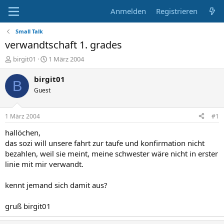
Anmelden
Registrieren
Small Talk
verwandtschaft 1. grades
E
E
birgit01
1 März 2004
r
r
s
s
birgit01
B
t
t
Guest
e
e
l
l
l
l
1 März 2004
#1
e
t
r
a
hallöchen,
m
das sozi will unsere fahrt zur taufe und konfirmation nicht
bezahlen, weil sie meint, meine schwester wäre nicht in erster
linie mit mir verwandt.
kennt jemand sich damit aus?
gruß birgit01