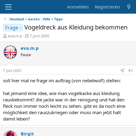
Anmelden
Registrieren
Haushalt + Garten - Hilfe + Tipps
Vogeldreck aus Kleidung bekommen
Frage -
E
E
eva.m.p
7 Juni 2005
r
r
s
s
eva.m.p
t
t
Pause
e
e
l
l
l
l
7 Juni 2005
#1
e
t
r
a
soll hier mal ne frage im auftrag (von nebelwolf) stellen:
m
hat jemand eine idee, wie man vogelkacke aus kleidung
rausbekommt? die jacke war in der reinigung und hat den
fleck nun immer noch leicht zu sehen. gibt es da noch eine
möglichkeit den rauszukriegen oder muss man jetzt halt
damit leben?
Birgit