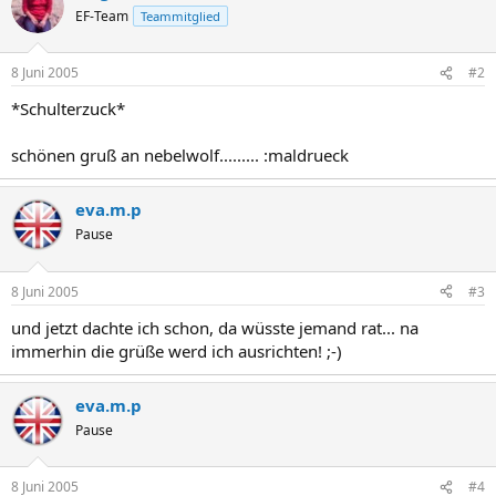
EF-Team
Teammitglied
8 Juni 2005
#2
*Schulterzuck*
schönen gruß an nebelwolf......... :maldrueck
eva.m.p
Pause
8 Juni 2005
#3
und jetzt dachte ich schon, da wüsste jemand rat... na
immerhin die grüße werd ich ausrichten! ;-)
eva.m.p
Pause
8 Juni 2005
#4