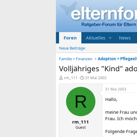
Foren
Aktuelles
News
Neue Beiträge
Familie + Finanzen
Volljähriges "Kind" ad
E
E
rm_111
31 Mai 2003
r
r
s
s
31 Mai 2003
t
t
R
Hallo,
e
e
l
l
l
l
meine Frau und 
e
t
Frau. Ich möch
rm_111
r
a
m
Guest
Folgende Frage