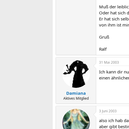
Muß der leibli
Oder hat sich d
Er hat sich sel
von ihm ist mi
Gruß
Ralf
31 Mai 2003
Ich kann dir nu
einen ähnlichen
Damiana
Aktives Mitglied
3 Juni 2003
also ich hab d
aber gibt best