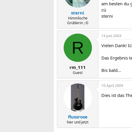
am besten du g
cü
sterni
sterni
Himmlische
Grüblerin ;-D
14 Juni 2003
R
Vielen Dank! I
Das Ergebnis te
rm_111
Bis bald...
Guest
10 April 2009
Dies ist das T
flussrose
hier und jetzt