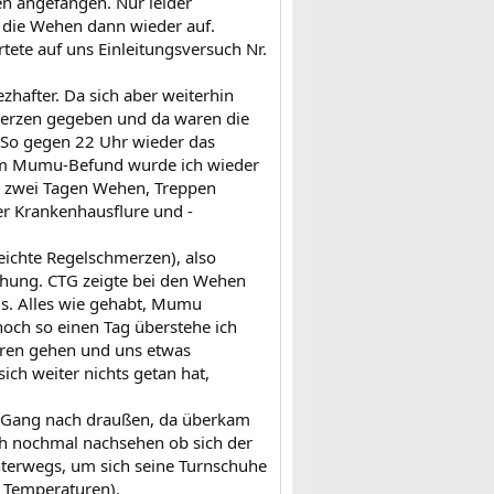
 angefangen. Nur leider
 die Wehen dann wieder auf.
tete auf uns Einleitungsversuch Nr.
hafter. Da sich aber weiterhin
erzen gegeben und da waren die
So gegen 22 Uhr wieder das
tem Mumu-Befund wurde ich wieder
ach zwei Tagen Wehen, Treppen
er Krankenhausflure und -
eichte Regelschmerzen), also
chung. CTG zeigte bei den Wehen
us. Alles wie gehabt, Mumu
noch so einen Tag überstehe ich
ieren gehen und uns etwas
ch weiter nichts getan hat,
m Gang nach draußen, da überkam
h nochmal nachsehen ob sich der
terwegs, um sich seine Turnschuhe
 Temperaturen).