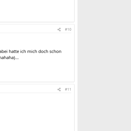
#10
abei hatte ich mich doch schon
hahaha)...
#11