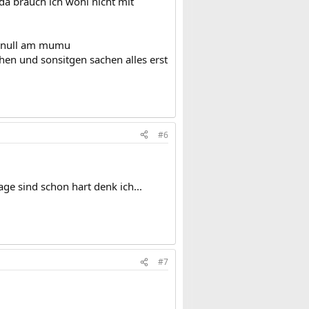
da brauch ich wohl nicht mit
ch null am mumu
chen und sonsitgen sachen alles erst
#6
ge sind schon hart denk ich...
#7