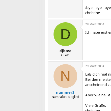
:bye: :bye: :bye
christine
29 März 2004
D
Ich habe erst 
djbass
Guest
29 März 2004
N
Laß dich mal n
Bei den meisten
anscheinend z
nummer3
Aber wie heißt 
Namhaftes Mitglied
Viele Grüße,
christine