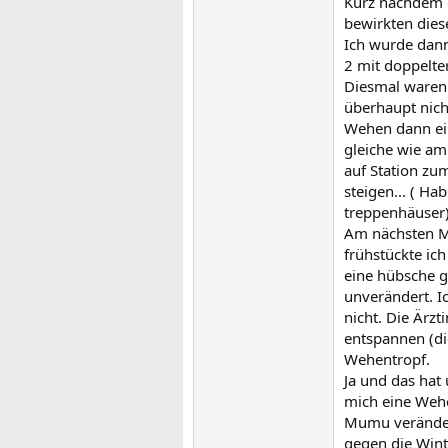
Kurz nachdem 
bewirkten dies
Ich wurde dann
2 mit doppelte
Diesmal waren 
überhaupt nic
Wehen dann ei
gleiche wie a
auf Station zu
steigen... ( H
treppenhäuser
Am nächsten Mo
frühstückte ic
eine hübsche g
unverändert. I
nicht. Die Ärz
entspannen (di
Wehentropf.
Ja und das hat
mich eine Weh
Mumu verändert
gegen die Wint