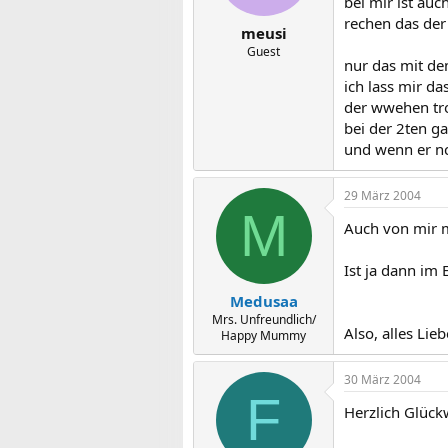
bei mir ist au
rechen das der
meusi
Guest
nur das mit de
ich lass mir da
der wwehen tro
bei der 2ten ga
und wenn er nc
29 März 2004
M
Auch von mir m
Ist ja dann im
Medusaa
Mrs. Unfreundlich/
Also, alles Lie
Happy Mummy
30 März 2004
F
Herzlich Glüc