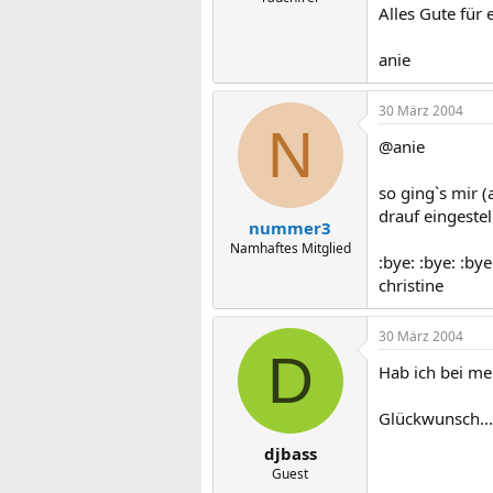
Alles Gute für 
anie
30 März 2004
N
@anie
so ging`s mir 
drauf eingeste
nummer3
Namhaftes Mitglied
:bye: :bye: :bye
christine
30 März 2004
D
Hab ich bei me
Glückwunsch...
djbass
Guest