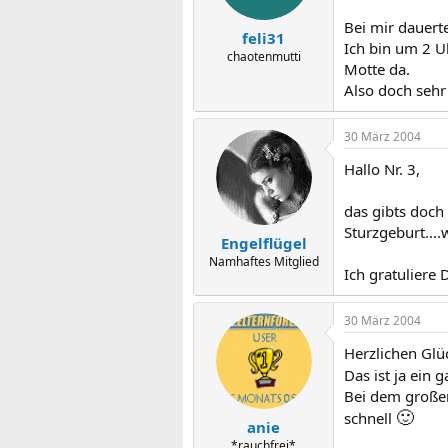
Bei mir dauert
feli31
Ich bin um 2 U
chaotenmutti
Motte da.
Also doch sehr 
30 März 2004
Hallo Nr. 3,
das gibts doch
Sturzgeburt...
Engelflügel
Namhaftes Mitglied
Ich gratuliere 
30 März 2004
Herzlichen Gl
Das ist ja ein
Bei dem großen
🙂
schnell
anie
*rauchfrei*