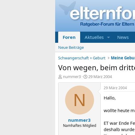
Foren
Aktuelles
News
Neue Beiträge
Schwangerschaft + Geburt
Von wegen, beim dritte
E
E
nummer3
29 März 2004
r
r
s
s
29 März 2004
t
t
N
Hallo,
e
e
l
l
l
l
wollte heute m
e
t
nummer3
r
a
ET war Ende Fe
m
Namhaftes Mitglied
deshalb wurde a