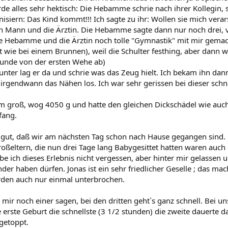
de alles sehr hektisch: Die Hebamme schrie nach ihrer Kollegin, s
nisiern: Das Kind kommt!!! Ich sagte zu ihr: Wollen sie mich ver
Mann und die Ärztin. Die Hebamme sagte dann nur noch drei, vi
e Hebamme und die Ärztin noch tolle "Gymnastik" mit mir gema
t wie bei einem Brunnen), weil die Schulter festhing, aber dann w
tunde von der ersten Wehe ab)
ter lag er da und schrie was das Zeug hielt. Ich bekam ihn dann
irgendwann das Nähen los. Ich war sehr gerissen bei dieser schn
m groß, wog 4050 g und hatte den gleichen Dickschädel wie auch
fang.
 gut, daß wir am nächsten Tag schon nach Hause gegangen sind
oßeltern, die nun drei Tage lang Babygesittet hatten waren auch e
be ich dieses Erlebnis nicht vergessen, aber hinter mir gelassen un
er haben dürfen. Jonas ist ein sehr friedlicher Geselle ; das mach
den auch nur einmal unterbrochen.
l mir noch einer sagen, bei den dritten geht`s ganz schnell. Bei
 erste Geburt die schnellste (3 1/2 stunden) die zweite dauerte d
 getoppt.