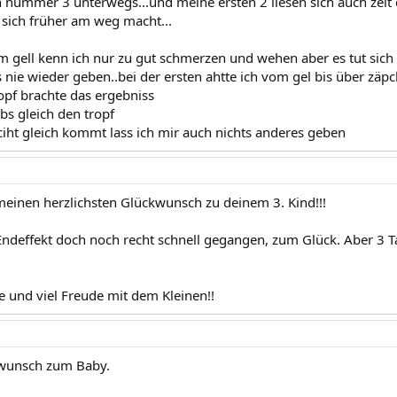
ch nummer 3 unterwegs...und meine ersten 2 liesen sich auch zeit 
 sich früher am weg macht...
m gell kenn ich nur zu gut schmerzen und wehen aber es tut si
s nie wieder geben..bei der ersten ahtte ich vom gel bis über zäp
pf brachte das ergebniss
bs gleich den tropf
iht gleich kommt lass ich mir auch nichts anderes geben
einen herzlichsten Glückwunsch zu deinem 3. Kind!!!
 Endeffekt doch noch recht schnell gegangen, zum Glück. Aber 3 Ta
be und viel Freude mit dem Kleinen!!
kwunsch zum Baby.