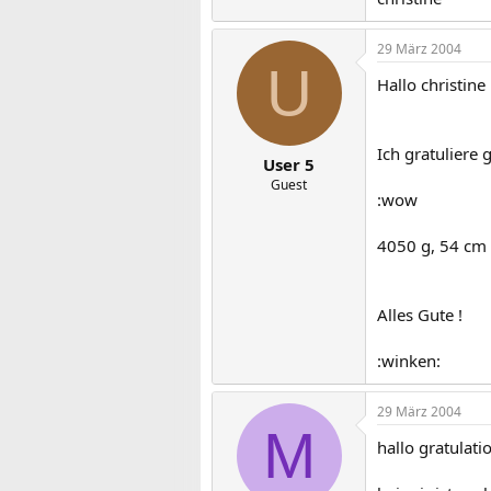
29 März 2004
U
Hallo christine 
Ich gratuliere
User 5
Guest
:wow
4050 g, 54 cm 
Alles Gute !
:winken:
29 März 2004
M
hallo gratulat