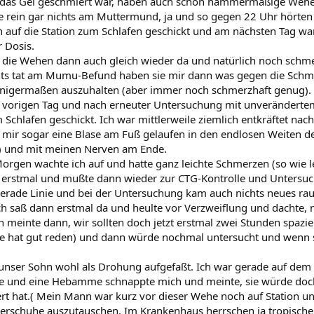
das Gel geschmiert war, haben auch schon hammermäßige Wehen
e rein gar nichts am Muttermund, ja und so gegen 22 Uhr hörten
 auf die Station zum Schlafen geschickt und am nächsten Tag war
r Dosis.
die Wehen dann auch gleich wieder da und natürlich noch schmez
hts tat am Mumu-Befund haben sie mir dann was gegen die Schm
nigermaßen auszuhalten (aber immer noch schmerzhaft genug). 
m vorigen Tag und nach erneuter Untersuchung mit unveränder
m Schlafen geschickt. Ich war mittlerweile ziemlich entkräftet n
ab mir sogar eine Blase am Fuß gelaufen in den endlosen Weiten d
) und mit meinen Nerven am Ende.
rgen wachte ich auf und hatte ganz leichte Schmerzen (so wie l
h erstmal und mußte dann wieder zur CTG-Kontrolle und Untersu
erade Linie und bei der Untersuchung kam auch nichts neues ra
ch saß dann erstmal da und heulte vor Verzweiflung und dachte, 
tin meinte dann, wir sollten doch jetzt erstmal zwei Stunden spaz
e hat gut reden) und dann würde nochmal untersucht und wenn si
 unser Sohn wohl als Drohung aufgefaßt. Ich war gerade auf de
e und eine Hebamme schnappte mich und meinte, sie würde doc
 hat.( Mein Mann war kurz vor dieser Wehe noch auf Station un
erschuhe auszutauschen. Im Krankenhaus herrschen ja tropische