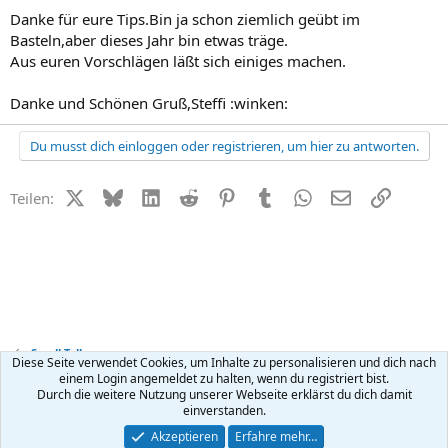
Danke für eure Tips.Bin ja schon ziemlich geübt im
Basteln,aber dieses Jahr bin etwas träge.
Aus euren Vorschlägen läßt sich einiges machen.
Danke und Schönen Gruß,Steffi :winken:
Du musst dich einloggen oder registrieren, um hier zu antworten.
X (Twitter)
Bluesky
LinkedIn
Reddit
Pinterest
Tumblr
WhatsApp
E-Mail
Link
Teilen:
Small Talk
Diese Seite verwendet Cookies, um Inhalte zu personalisieren und dich nach
einem Login angemeldet zu halten, wenn du registriert bist.
Durch die weitere Nutzung unserer Webseite erklärst du dich damit
Kontakt
Nutzungsbedingungen
Datenschutz
Hilfe
R
einverstanden.
S
S
®
Community platform by XenForo
© 2010-2026 XenForo Ltd.
Akzeptieren
Erfahre mehr…