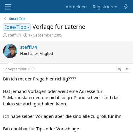
Anmelden
Registrieren
Small Talk
Vorlage für Laterne
Idee/Tipp -
E
E
steffi74
17 September 2005
r
r
s
s
steffi74
t
t
Namhaftes Mitglied
e
e
l
l
l
l
17 September 2005
#1
e
t
r
a
Bin ich mt der Frage hier richtig????
m
Hat jemand Vorlagen oder weiß eine Adresse für
St.Martinslaternen die nicht so groß und schwer sind das
Lukas sie auch gut halten kann.
Ich habe selber Vorlagen aber die sind alle zu groß für ihn.
Bin dankbar für Tips oder Vorschläge.