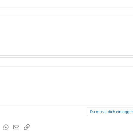
Du musst dich einloggen
est
Tumblr
WhatsApp
E-Mail
Link