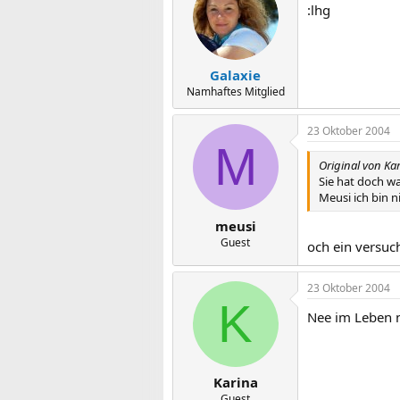
:lhg
Galaxie
Namhaftes Mitglied
23 Oktober 2004
M
Original von Ka
Sie hat doch w
Meusi ich bin ni
meusi
Guest
och ein versuc
23 Oktober 2004
K
Nee im Leben n
Karina
Guest