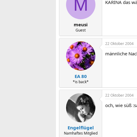
M
KARINA das wär
meusi
Guest
22 Oktober 2004
männliche Nack
EA 80
*is back*
22 Oktober 2004
och, wie süß :s
Engelflügel
Namhaftes Mitglied