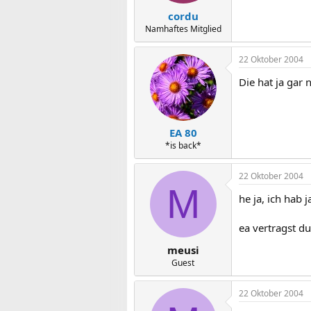
cordu
Namhaftes Mitglied
22 Oktober 2004
Die hat ja gar n
EA 80
*is back*
22 Oktober 2004
M
he ja, ich hab j
ea vertragst du 
meusi
Guest
22 Oktober 2004