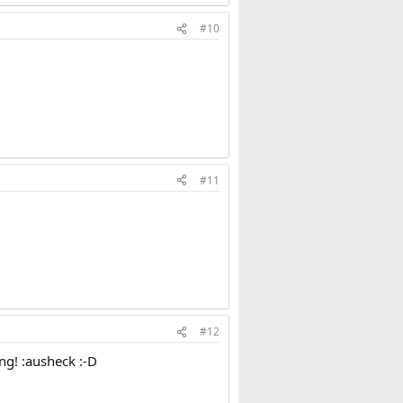
#10
#11
#12
ng! :ausheck :-D