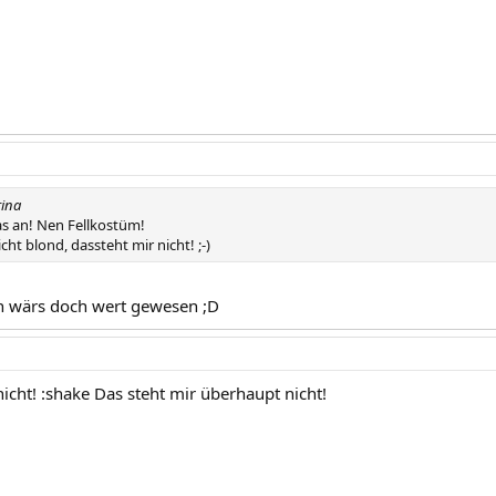
rina
as an! Nen Fellkostüm!
cht blond, dassteht mir nicht! ;-)
h wärs doch wert gewesen ;D
icht! :shake Das steht mir überhaupt nicht!