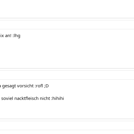
ix an! :lhg
a gesagt vorsicht :rofl ;D
soviel nacktfleisch nicht :hihihi