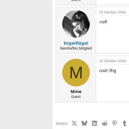
23 Oktober 2004
:rofl
Engelflügel
Namhaftes Mitglied
24 Oktober 2004
M
cool :lhg
Mine
Guest
X (Twitter)
Bluesky
LinkedIn
Reddit
Pinter
Teilen: