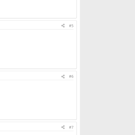
#5
#6
#7