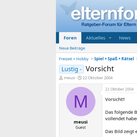
Foren
Aktuelles
News
Neue Beiträge
Freizeit + Hobby
Spiel + Spaß + Rätsel
Vorsicht
Lustig -
E
E
meusi
22 Oktober 2004
r
r
s
s
22 Oktober 2004
t
t
M
Vorsicht!!
e
e
l
l
l
l
Das folgende B
e
t
vollendet habe
meusi
r
a
m
Guest
Das Bild zeigt 