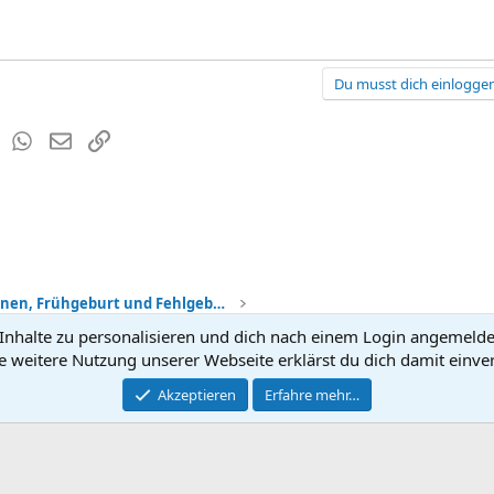
Du musst dich einloggen
est
Tumblr
WhatsApp
E-Mail
Link
Komplikationen, Frühgeburt und Fehlgeburt
nhalte zu personalisieren und dich nach einem Login angemeldet 
Kontakt
Nutzun
e weitere Nutzung unserer Webseite erklärst du dich damit einve
®
Community platform by XenForo
Akzeptieren
Erfahre mehr…
© 2010-2026 XenForo Ltd.