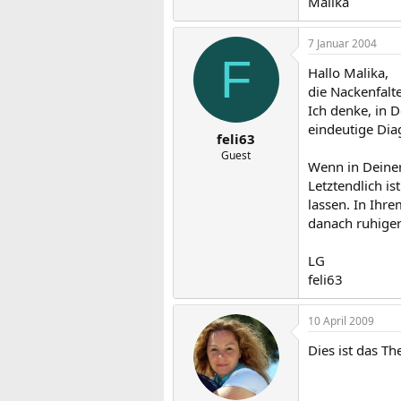
Malika
7 Januar 2004
F
Hallo Malika,
die Nackenfalt
Ich denke, in 
eindeutige Diag
feli63
Guest
Wenn in Deiner
Letztendlich i
lassen. In Ihre
danach ruhige
LG
feli63
10 April 2009
Dies ist das T