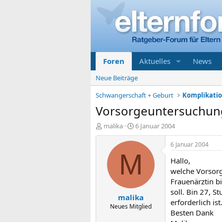
Foren
Aktuelles
News
Neue Beiträge
Schwangerschaft + Geburt
Vorsorgeuntersuchung
E
E
malika
6 Januar 2004
r
r
s
s
6 Januar 2004
t
t
M
Hallo,
e
e
l
l
welche Vorsor
l
l
Frauenärztin b
e
t
soll. Bin 27, S
malika
r
a
erforderlich ist
m
Neues Mitglied
Besten Dank