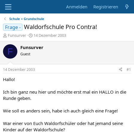
Anmelden
Registrieren
Schule + Grundschule
Waldorfschule Pro Contra!
Frage -
E
E
Funsurver
14 Dezember 2003
r
r
s
s
Funsurver
F
t
t
Guest
e
e
l
l
l
l
14 Dezember 2003
#1
e
t
r
a
Hallo!
m
Ich bin ganz neu hier und möchte erst mal ein HALLO in die
Runde geben.
Wie soll es anders sein, habe ich auch gleich eine Frage!
War einer von Euch Waldorfschüler oder hat jemand seine
Kinder auf der Waldorfschule?