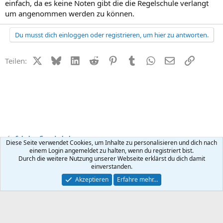
einfach, da es keine Noten gibt die die Regelschule verlangt
um angenommen werden zu können.
Du musst dich einloggen oder registrieren, um hier zu antworten.
X (Twitter)
Bluesky
LinkedIn
Reddit
Pinterest
Tumblr
WhatsApp
E-Mail
Link
Teilen:
Schule + Grundschule
Diese Seite verwendet Cookies, um Inhalte zu personalisieren und dich nach
einem Login angemeldet zu halten, wenn du registriert bist.
Durch die weitere Nutzung unserer Webseite erklärst du dich damit
Kontakt
Nutzungsbedingungen
Datenschutz
Hilfe
R
einverstanden.
S
S
®
Community platform by XenForo
© 2010-2026 XenForo Ltd.
Akzeptieren
Erfahre mehr…