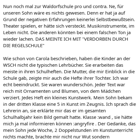
Nun noch mal zur Waldorfschule pro und contra. Ne, für
unseren Sohn wäre es nichts gewesen. Denn er hat ja auf
Grund der negativen Erfahrungen keinerlei Selbstbewußtsein.
Theater spielen, er hätte sich versteckt. Musikinstrumente, im
Leben nicht. Die anderen könnten bei einem falschen Ton ja
wieder lachen. DAS MEINTE ICH MIT "VERDORBEN DURCH
DIE REGELSCHULE"
Wie schon von Carola beschrieben, haben die Kinder an der
WSCH nicht die typischen Lehrbücher. Sie erarbeiten das
meiste in ihren Schulheften. Die Mutter, die mir Einblick in die
Schule gab, zeigte mir auch die Hefte ihrer Tochter. Ich war
echt beeindruckt. Sie waren wunderschön. Jeder Text war
reich mit Ornamenten und Blumen, von dem Mädchen
verziert. Jedes Heft ein kleines Kunstwerk. Mein Sohn bekam
in der dritten Klasse eine 5 in Kunst im Zeugnis. Ich sprach die
Lehrerin an, sie erklärte mir das er im gesamten
Schulhalbjahr kein Bild gemalt hatte. Klasse :wand , sie hätte
mich ja mal informieren können :angryfire . Der Gedanke, das
mein Sohn jede Woche, 2 Doppelstunden im Kunstunterricht
nichts machte, brachte mir nicht nur Wut sondern