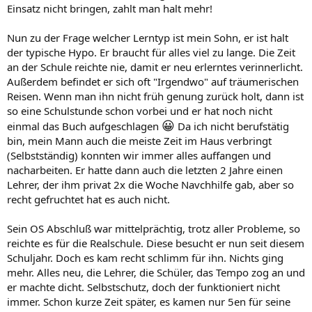
Einsatz nicht bringen, zahlt man halt mehr!
Nun zu der Frage welcher Lerntyp ist mein Sohn, er ist halt
der typische Hypo. Er braucht für alles viel zu lange. Die Zeit
an der Schule reichte nie, damit er neu erlerntes verinnerlicht.
Außerdem befindet er sich oft "Irgendwo" auf träumerischen
Reisen. Wenn man ihn nicht früh genung zurück holt, dann ist
so eine Schulstunde schon vorbei und er hat noch nicht
😀
einmal das Buch aufgeschlagen
Da ich nicht berufstätig
bin, mein Mann auch die meiste Zeit im Haus verbringt
(Selbstständig) konnten wir immer alles auffangen und
nacharbeiten. Er hatte dann auch die letzten 2 Jahre einen
Lehrer, der ihm privat 2x die Woche Navchhilfe gab, aber so
recht gefruchtet hat es auch nicht.
Sein OS Abschluß war mittelprächtig, trotz aller Probleme, so
reichte es für die Realschule. Diese besucht er nun seit diesem
Schuljahr. Doch es kam recht schlimm für ihn. Nichts ging
mehr. Alles neu, die Lehrer, die Schüler, das Tempo zog an und
er machte dicht. Selbstschutz, doch der funktioniert nicht
immer. Schon kurze Zeit später, es kamen nur 5en für seine