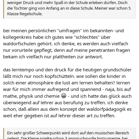
weniger Druck und mehr Spaß in der Schule erleben dürfen. Doch
die Tochter ging von Anfang an in diese Schule. Meiner war schon 5
Klasse Regelschule.
bei meinen persönlichen "umfragen" im bekannten- und
kollegenkreis habe ich gutes wie "schlechtes" über
waldorfschulen gehört. ich denke, es werden auch vielfach
nur vorurteile gepflegt, denn auf meine penetranten fragen
bekam ich vielfach nur plattheiten zur antwort.
das lerntempo und den druck für die heutigen grundschüler
läßt mich nur noch kopfschütteln. wie sollen die kinder in
solch einer atmosphäre die lust am lernen behalten? lernen
war für mich immer aufregend und spannend - naja, bis auf
😀
mathe, physik und chemie
- und ich hatte das glück auch
überwiegend auf lehrer aus berufung zu treffen. ich denke
schon, daß allein aus dem konzept der waldorfpädagogik es
weit eher gegeben ist auf lehrer dieser art zu treffen.
Ein sehr großer Schwerpunkt wird dort auf den musischen Bereich
gelegt. Die Kleine spielte schon 3 anspruchsvolle Instrumente, bei