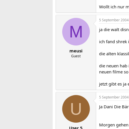
Wollt ich nur 
5 September 2004
M
ja die walt dis
ich fand shrek
meusi
die alten klass
Guest
die neuen hab i
neuen filme so 
jetzt gibt es j
5 September 2004
U
Ja Dani Die Bä
Morgen gehen w
User 5