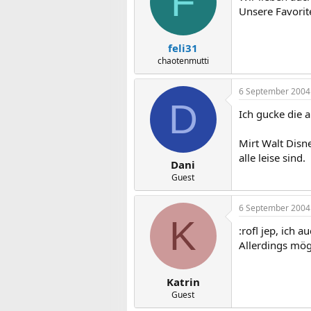
F
Unsere Favorit
feli31
chaotenmutti
6 September 2004
D
Ich gucke die a
Mirt Walt Disn
alle leise sind.
Dani
Guest
6 September 2004
K
:rofl jep, ich 
Allerdings mög
Katrin
Guest