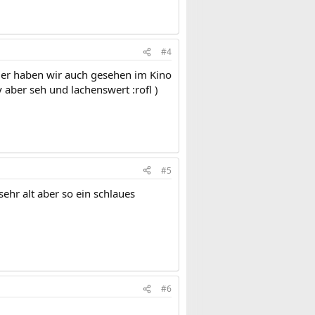
#4
üder haben wir auch gesehen im Kino
y aber seh und lachenswert :rofl )
#5
ehr alt aber so ein schlaues
#6