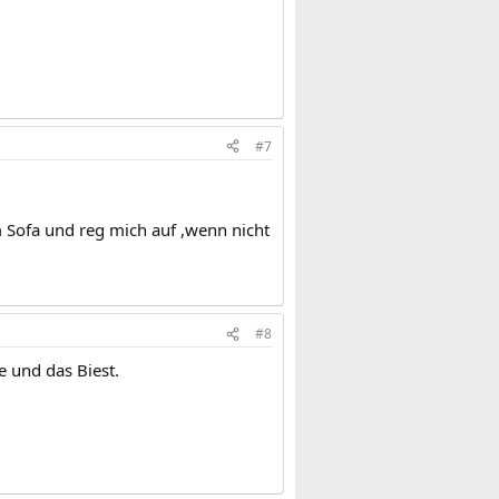
#7
 Sofa und reg mich auf ,wenn nicht
#8
e und das Biest.