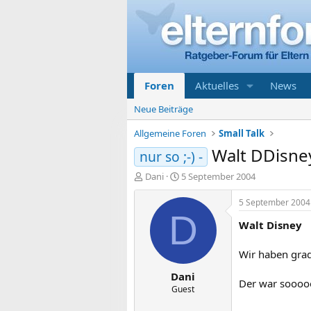
Foren
Aktuelles
News
Neue Beiträge
Allgemeine Foren
Small Talk
Walt DDisne
nur so ;-) -
E
E
Dani
5 September 2004
r
r
s
s
5 September 2004
t
t
D
Walt Disney
e
e
l
l
l
l
Wir haben grad
e
t
Dani
r
a
Der war sooooo
m
Guest