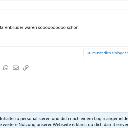
e Bärenbrüder waren soooooooooo schön
Du musst dich einloggen
est
Tumblr
WhatsApp
E-Mail
Link
nhalte zu personalisieren und dich nach einem Login angemeldet 
Kontakt
Nutzun
e weitere Nutzung unserer Webseite erklärst du dich damit einve