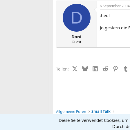
6 September 2004
D
:heul
Jo,gestern di
Dani
Guest
X (Twitter)
Bluesky
LinkedIn
Reddit
Pinter
Teilen:
Allgemeine Foren
Small Talk
Diese Seite verwendet Cookies, um I
Durch di