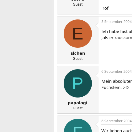
Guest
:rofl
5 September 2004
E
Ivh habe fast 
,als er rauskam
Elchen
Guest
6 September 2004
P
Mein absoluter 
Füchslein. :-D
papalagi
Guest
6 September 2004
Wir lieben auch