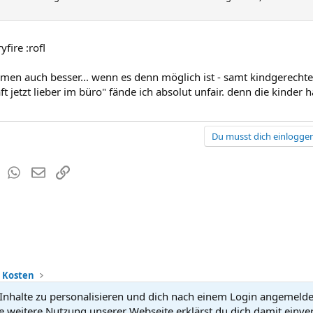
fire :rofl
men auch besser... wenn es denn möglich ist - samt kindgerech
ft jetzt lieber im büro" fände ich absolut unfair. denn die kinder 
Du musst dich einloggen
est
Tumblr
WhatsApp
E-Mail
Link
+ Kosten
nhalte zu personalisieren und dich nach einem Login angemeldet 
Kontakt
Nutzun
e weitere Nutzung unserer Webseite erklärst du dich damit einve