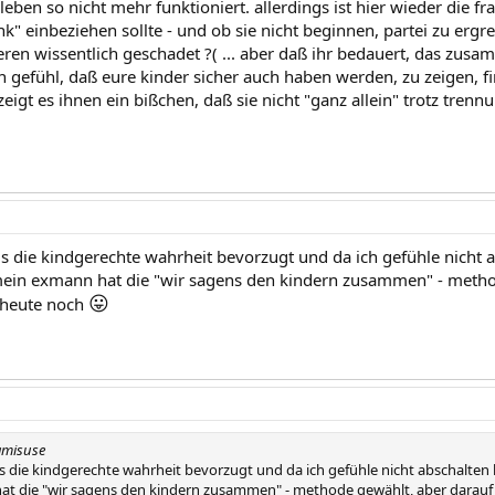
en so nicht mehr funktioniert. allerdings ist hier wieder die fr
" einbeziehen sollte - und ob sie nicht beginnen, partei zu ergrei
ren wissentlich geschadet ?( ... aber daß ihr bedauert, das zus
 gefühl, daß eure kinder sicher auch haben werden, zu zeigen, fi
t zeigt es ihnen ein bißchen, daß sie nicht "ganz allein" trotz trenn
s die kindgerechte wahrheit bevorzugt und da ich gefühle nicht a
ein exmann hat die "wir sagens den kindern zusammen" - metho
😛
 heute noch
ramisuse
s die kindgerechte wahrheit bevorzugt und da ich gefühle nicht abschalten 
t die "wir sagens den kindern zusammen" - methode gewählt, aber darauf 