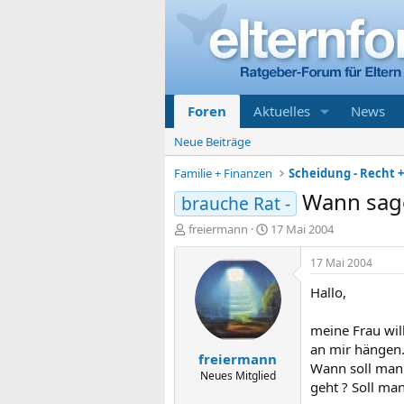
Foren
Aktuelles
News
Neue Beiträge
Familie + Finanzen
Scheidung - Recht 
Wann sage
brauche Rat -
E
E
freiermann
17 Mai 2004
r
r
s
s
17 Mai 2004
t
t
Hallo,
e
e
l
l
l
l
meine Frau will
e
t
an mir hängen
freiermann
r
a
Wann soll man 
m
Neues Mitglied
geht ? Soll ma