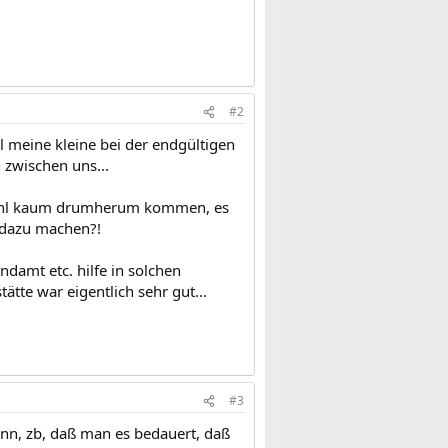
#2
il meine kleine bei der endgültigen
 zwischen uns...
 wohl kaum drumherum kommen, es
n dazu machen?!
endamt etc. hilfe in solchen
tte war eigentlich sehr gut...
#3
kann, zb, daß man es bedauert, daß