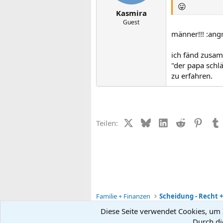
😛
Kasmira
Guest
männer!!! :angry
ich fänd zusam
"der papa schlä
zu erfahren.
X (Twitter)
Bluesky
LinkedIn
Reddit
Pinter
Teilen:
Familie + Finanzen
Scheidung - Recht 
Diese Seite verwendet Cookies, um I
Durch di