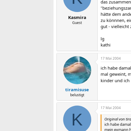
das zusammenleb
"beziehungszank
hätte dem ande
Kasmira
zu könnnen, ein
Guest
gut - vielleich
lg
kathi
17 Mai 2004
ich habe damal
mal geweint, m
kinder und ich
tiramisuse
belustigt
17 Mai 2004
K
Original von ti
ich habe damal
mein exmann ha