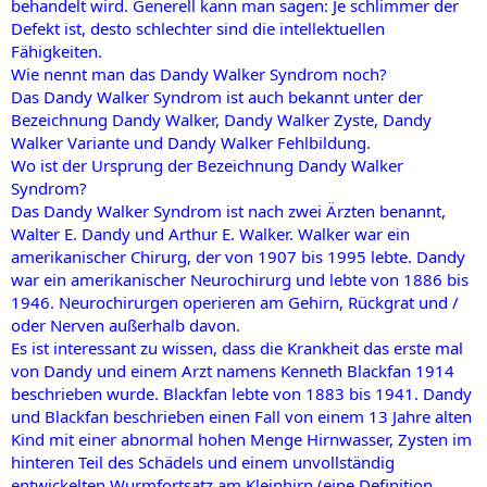
behandelt wird. Generell kann man sagen: Je schlimmer der
Defekt ist, desto schlechter sind die intellektuellen
Fähigkeiten.
Wie nennt man das Dandy Walker Syndrom noch?
Das Dandy Walker Syndrom ist auch bekannt unter der
Bezeichnung Dandy Walker, Dandy Walker Zyste, Dandy
Walker Variante und Dandy Walker Fehlbildung.
Wo ist der Ursprung der Bezeichnung Dandy Walker
Syndrom?
Das Dandy Walker Syndrom ist nach zwei Ärzten benannt,
Walter E. Dandy und Arthur E. Walker. Walker war ein
amerikanischer Chirurg, der von 1907 bis 1995 lebte. Dandy
war ein amerikanischer Neurochirurg und lebte von 1886 bis
1946. Neurochirurgen operieren am Gehirn, Rückgrat und /
oder Nerven außerhalb davon.
Es ist interessant zu wissen, dass die Krankheit das erste mal
von Dandy und einem Arzt namens Kenneth Blackfan 1914
beschrieben wurde. Blackfan lebte von 1883 bis 1941. Dandy
und Blackfan beschrieben einen Fall von einem 13 Jahre alten
Kind mit einer abnormal hohen Menge Hirnwasser, Zysten im
hinteren Teil des Schädels und einem unvollständig
entwickelten Wurmfortsatz am Kleinhirn (eine Definition