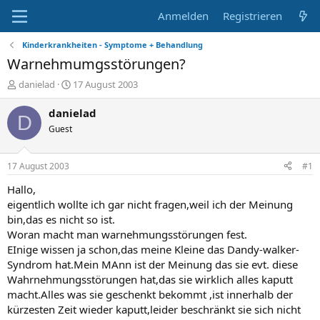
Anmelden
Registrieren
Kinderkrankheiten - Symptome + Behandlung
Warnehmumgsstörungen?
E
E
danielad
17 August 2003
r
r
s
s
danielad
D
t
t
Guest
e
e
l
l
l
l
17 August 2003
#1
e
t
r
a
Hallo,
m
eigentlich wollte ich gar nicht fragen,weil ich der Meinung
bin,das es nicht so ist.
Woran macht man warnehmungsstörungen fest.
EInige wissen ja schon,das meine Kleine das Dandy-walker-
Syndrom hat.Mein MAnn ist der Meinung das sie evt. diese
Wahrnehmungsstörungen hat,das sie wirklich alles kaputt
macht.Alles was sie geschenkt bekommt ,ist innerhalb der
kürzesten Zeit wieder kaputt,leider beschränkt sie sich nicht