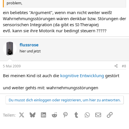
problem,
ein beliebtes "Argument", wenn man nicht weiter weiß!
Wahrnehmungsstörungen wären denkbar bzw. Störungen der
sensorischen Integration (da gibt es SI-Therapie)
evtl. kann sie ihre Motorik nur bedingt steuern ?????
flussrose
hier und jetzt
5 Mai 2009
#8
Bei meinen Kind ist auch die
kognitive Entwicklung
gestört
und weiter gehts mit: wahrnehmungsstörungen
Du musst dich einloggen oder registrieren, um hier zu antworten.
X (Twitter)
Bluesky
LinkedIn
Reddit
Pinterest
Tumblr
WhatsApp
E-Mail
Link
Teilen: