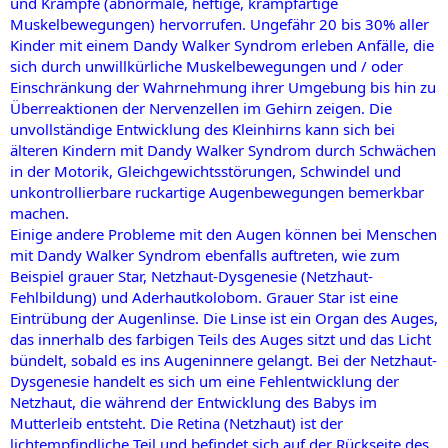
und Krämpfe (abnormale, heftige, krampfartige
Muskelbewegungen) hervorrufen. Ungefähr 20 bis 30% aller
Kinder mit einem Dandy Walker Syndrom erleben Anfälle, die
sich durch unwillkürliche Muskelbewegungen und / oder
Einschränkung der Wahrnehmung ihrer Umgebung bis hin zu
Überreaktionen der Nervenzellen im Gehirn zeigen. Die
unvollständige Entwicklung des Kleinhirns kann sich bei
älteren Kindern mit Dandy Walker Syndrom durch Schwächen
in der Motorik, Gleichgewichtsstörungen, Schwindel und
unkontrollierbare ruckartige Augenbewegungen bemerkbar
machen.
Einige andere Probleme mit den Augen können bei Menschen
mit Dandy Walker Syndrom ebenfalls auftreten, wie zum
Beispiel grauer Star, Netzhaut-Dysgenesie (Netzhaut-
Fehlbildung) und Aderhautkolobom. Grauer Star ist eine
Eintrübung der Augenlinse. Die Linse ist ein Organ des Auges,
das innerhalb des farbigen Teils des Auges sitzt und das Licht
bündelt, sobald es ins Augeninnere gelangt. Bei der Netzhaut-
Dysgenesie handelt es sich um eine Fehlentwicklung der
Netzhaut, die während der Entwicklung des Babys im
Mutterleib entsteht. Die Retina (Netzhaut) ist der
lichtempfindliche Teil und befindet sich auf der Rückseite des