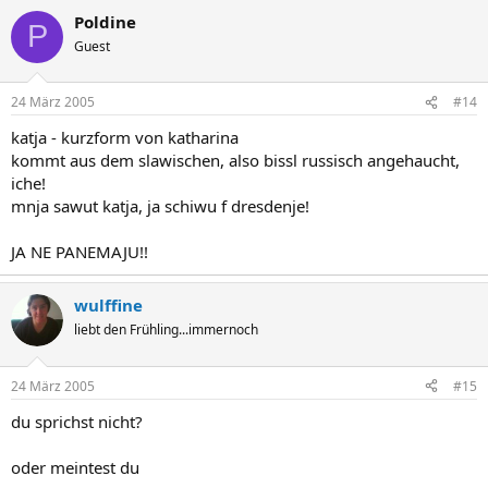
Poldine
P
Guest
24 März 2005
#14
katja - kurzform von katharina
kommt aus dem slawischen, also bissl russisch angehaucht,
iche!
mnja sawut katja, ja schiwu f dresdenje!
JA NE PANEMAJU!!
wulffine
liebt den Frühling...immernoch
24 März 2005
#15
du sprichst nicht?
oder meintest du