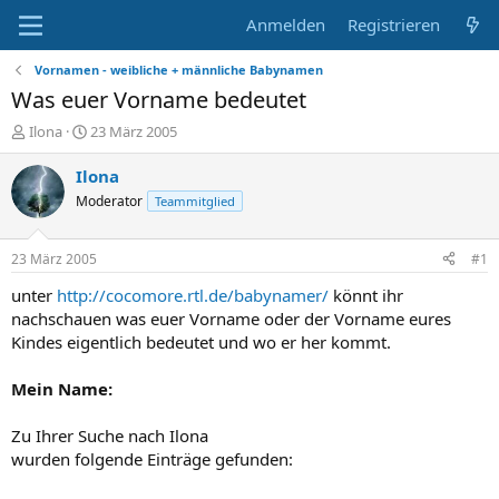
Anmelden
Registrieren
Vornamen - weibliche + männliche Babynamen
Was euer Vorname bedeutet
E
E
Ilona
23 März 2005
r
r
s
s
Ilona
t
t
Moderator
Teammitglied
e
e
l
l
l
l
23 März 2005
#1
e
t
r
a
unter
http://cocomore.rtl.de/babynamer/
könnt ihr
m
nachschauen was euer Vorname oder der Vorname eures
Kindes eigentlich bedeutet und wo er her kommt.
Mein Name:
Zu Ihrer Suche nach Ilona
wurden folgende Einträge gefunden: