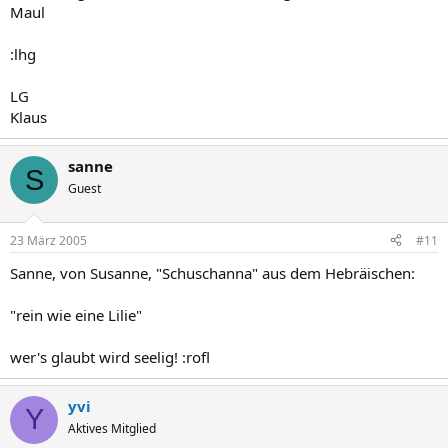
Maul
:lhg
LG
Klaus
sanne
S
Guest
23 März 2005
#11
Sanne, von Susanne, "Schuschanna" aus dem Hebräischen:
"rein wie eine Lilie"
wer's glaubt wird seelig! :rofl
yvi
Y
Aktives Mitglied