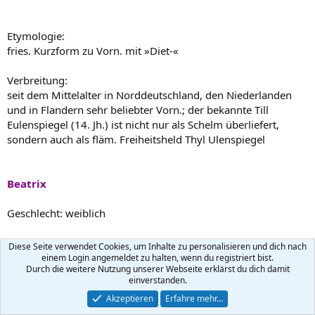
Etymologie:
fries. Kurzform zu Vorn. mit »Diet-«
Verbreitung:
seit dem Mittelalter in Norddeutschland, den Niederlanden
und in Flandern sehr beliebter Vorn.; der bekannte Till
Eulenspiegel (14. Jh.) ist nicht nur als Schelm überliefert,
sondern auch als fläm. Freiheitsheld Thyl Ulenspiegel
Beatrix
Geschlecht: weiblich
Herkunft: lateinisch
Diese Seite verwendet Cookies, um Inhalte zu personalisieren und dich nach
einem Login angemeldet zu halten, wenn du registriert bist.
Durch die weitere Nutzung unserer Webseite erklärst du dich damit
einverstanden.
Etymologie:
Akzeptieren
Erfahre mehr…
aus dem Lat. übernommener Vorn., eigentlich »die Glück