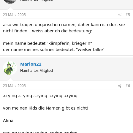
23 März 2005
#5
also wir tragen ungarischen namen, daher kann ich dort sie
nicht finden... weiss aber eh die bedeutung:
mein name bedeutet "kämpferin, kriegerin"
der name meines sohnes bedeutet: "weißer falke"
Marion22
Namhaftes Mitglied
23 März 2005
#6
:crying :crying :crying :crying :crying
von meinen Kids die Namen gibt es nicht!
Alina
:crying :crying :crying :crying :crying