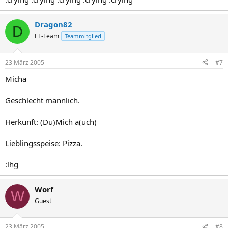
Dragon82
D
EF-Team
Teammitglied
23 März 2005
#7
Micha
Geschlecht männlich.
Herkunft: (Du)Mich a(uch)
Lieblingsspeise: Pizza.
:lhg
Worf
W
Guest
23 März 2005
#8