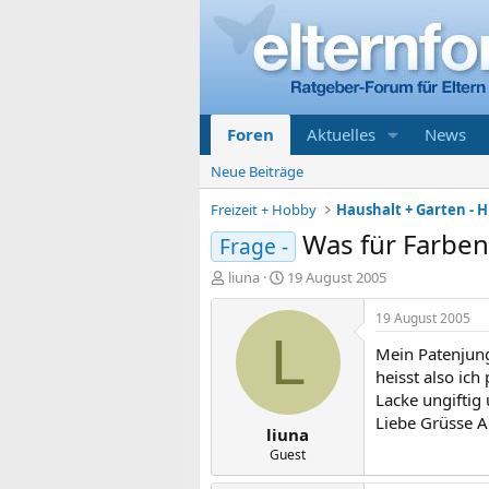
Foren
Aktuelles
News
Neue Beiträge
Freizeit + Hobby
Haushalt + Garten - Hi
Was für Farben
Frage -
E
E
liuna
19 August 2005
r
r
s
s
19 August 2005
t
t
L
Mein Patenjung
e
e
l
l
heisst also ic
l
l
Lacke ungiftig
e
t
Liebe Grüsse 
liuna
r
a
m
Guest