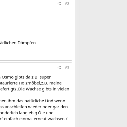
#2
schädlichen Dämpfen
#3
 Osmo gibts da z.B. super
estaurierte Holzmöbel,z.B. meine
fertigt) .Die Wachse gibts in vielen
hmen ihm das natürliche.Und wenn
as anschleifen wieder oder gar den
sonderlich langlebig.Öle und
f einfach einmal erneut wachsen /