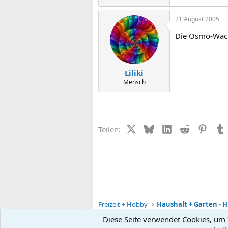
21 August 2005
Die Osmo-Wach
Liliki
Mensch
X (Twitter)
Bluesky
LinkedIn
Reddit
Pinter
Teilen:
Freizeit + Hobby
Haushalt + Garten - Hi
Diese Seite verwendet Cookies, um I