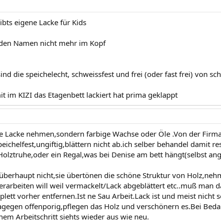
bts eigene Lacke für Kids
 den Namen nicht mehr im Kopf
sind die speichelecht, schweissfest und frei (oder fast frei) von 
t im KIZI das Etagenbett lackiert hat prima geklappt
e Lacke nehmen,sondern farbige Wachse oder Öle .Von der Firma
ichelfest,ungiftig,blättern nicht ab.ich selber behandel damit r
Holztruhe,oder ein Regal,was bei Denise am bett hängt(selbst ange
überhaupt nicht,sie übertönen die schöne Struktur von Holz,ne
rarbeiten will weil vermackelt/Lack abgeblättert etc..muß man d
lett vorher entfernen.Ist ne Sau Arbeit.Lack ist und meist nicht 
gegen offenporig,pflegen das Holz und verschönern es.Bei Bedar
nem Arbeitschritt siehts wieder aus wie neu.