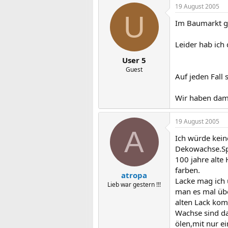
19 August 2005
U
Im Baumarkt gi
Leider hab ich
User 5
Guest
Auf jeden Fall 
Wir haben dami
19 August 2005
A
Ich würde kein
Dekowachse.Spe
100 jahre alte 
farben.
atropa
Lacke mag ich 
Lieb war gestern !!!
man es mal übe
alten Lack komp
Wachse sind da
ölen,mit nur ei