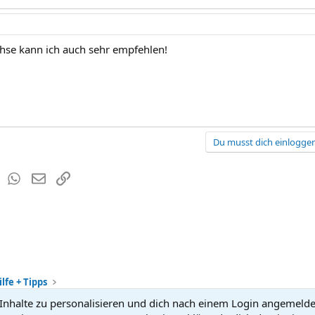
se kann ich auch sehr empfehlen!
Du musst dich einloggen
est
Tumblr
WhatsApp
E-Mail
Link
lfe + Tipps
nhalte zu personalisieren und dich nach einem Login angemeldet 
Kontakt
Nutzun