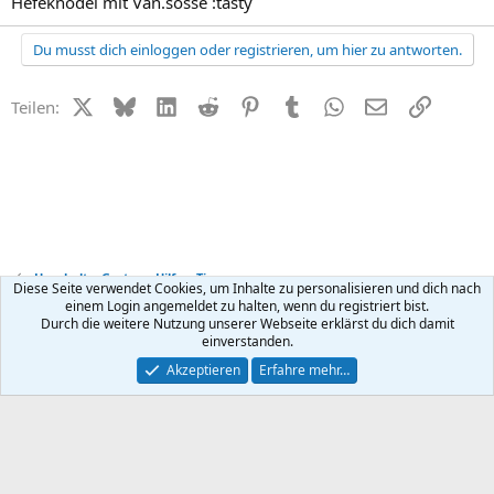
Hefeknödel mit Van.sosse :tasty
Du musst dich einloggen oder registrieren, um hier zu antworten.
X (Twitter)
Bluesky
LinkedIn
Reddit
Pinterest
Tumblr
WhatsApp
E-Mail
Link
Teilen:
Haushalt + Garten - Hilfe + Tipps
Diese Seite verwendet Cookies, um Inhalte zu personalisieren und dich nach
einem Login angemeldet zu halten, wenn du registriert bist.
Durch die weitere Nutzung unserer Webseite erklärst du dich damit
Kontakt
Nutzungsbedingungen
Datenschutz
Hilfe
R
einverstanden.
S
S
®
Community platform by XenForo
© 2010-2026 XenForo Ltd.
Akzeptieren
Erfahre mehr…