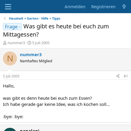
Anmelden
Registrieren
Haushalt + Garten - Hilfe + Tipps
Was gibt es heute bei euch zum
Frage -
Mittagessen?
E
E
nummer3
5 Juli 2005
r
r
s
s
nummer3
N
t
t
Namhaftes Mitglied
e
e
l
l
l
l
5 Juli 2005
#1
e
t
r
a
Hallo,
m
was gibt es denn heute bei euch zum Essen?
Ich habe gerade gar keine Idee, was ich kochen soll...
:bye: :bye:
papalagi