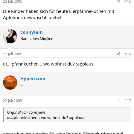
22 Juli 2005
#15
Die Kinder haben sich für heute Eierpfannekuchen mit
Apfelmus gewünscht. :uebel
connylein
Namhaftes Mitglied
22 Juli 2005
#16
ui....pfannkuchen... wo wohnst du? :applaus
Hypericum
:-)
22 Juli 2005
#17
Original von connylein
ui....pfannkuchen... wo wohnst du? :applaus
ganz oben im Norden,für eine Portion Pfannekuchen wohl