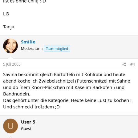
ißt es ohne Chili) :-D
LG
Tanja
Smilie
Moderatorin
Teammitglied
5 Juli 2005
#4
Savina bekommt gleich Kartoffeln mit Kohlrabi und heute
abend koche ich Zwiebelschnitzel (Putenschnitzel mit Sahne
und do ´nem Knorr-Päckchen mit Käse im Backofen ) und
Bandnudeln.
Das gehört unter die Kategorie: Heute keine Lust zu kochen !
Und schmeckt trotzdem ;D
User 5
U
Guest