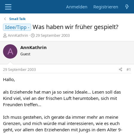
Anmelden
Registrieren
Small Talk
Was haben wir früher gespielt?
Idee/Tipp -
E
E
AnnKathrin
29 September 2003
r
r
s
s
AnnKathrin
A
t
t
Guest
e
e
l
l
l
l
29 September 2003
#1
e
t
r
a
Hallo,
m
als Erziehende hat man ja so seine Ideale... Lesen soll das
Kind viel, viel an der frischen Luft herumtoben, sich mit
Freunden treffen...
Ich muss gestehen, ich gerate da immer mehr an meine
Grenzen, und mich würde mal interessieren, wie es euch
geht, vor allem den Erziehenden mit Jungs in dem Alter 9-