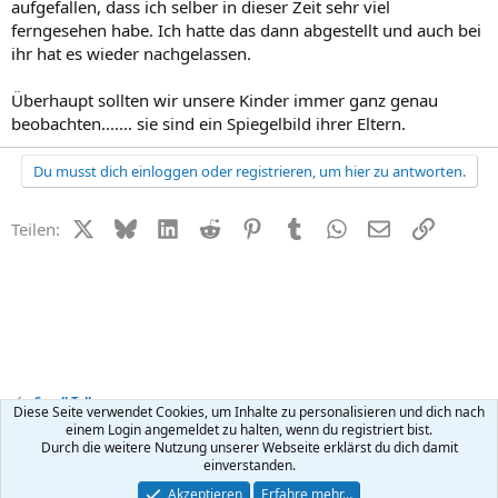
aufgefallen, dass ich selber in dieser Zeit sehr viel
ferngesehen habe. Ich hatte das dann abgestellt und auch bei
ihr hat es wieder nachgelassen.
Überhaupt sollten wir unsere Kinder immer ganz genau
beobachten....... sie sind ein Spiegelbild ihrer Eltern.
Du musst dich einloggen oder registrieren, um hier zu antworten.
X (Twitter)
Bluesky
LinkedIn
Reddit
Pinterest
Tumblr
WhatsApp
E-Mail
Link
Teilen:
Small Talk
Diese Seite verwendet Cookies, um Inhalte zu personalisieren und dich nach
einem Login angemeldet zu halten, wenn du registriert bist.
Durch die weitere Nutzung unserer Webseite erklärst du dich damit
Kontakt
Nutzungsbedingungen
Datenschutz
Hilfe
R
einverstanden.
S
S
®
Community platform by XenForo
© 2010-2026 XenForo Ltd.
Akzeptieren
Erfahre mehr…