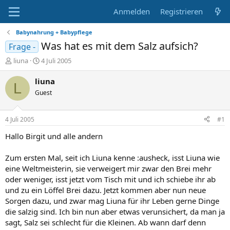
Anmelden
Registrieren
Babynahrung + Babypflege
Was hat es mit dem Salz aufsich?
Frage -
E
E
liuna
4 Juli 2005
r
r
s
s
liuna
L
t
t
Guest
e
e
l
l
l
l
4 Juli 2005
#1
e
t
r
a
Hallo Birgit und alle andern
m
Zum ersten Mal, seit ich Liuna kenne :ausheck, isst Liuna wie
eine Weltmeisterin, sie verweigert mir zwar den Brei mehr
oder weniger, isst jetzt vom Tisch mit und ich schiebe ihr ab
und zu ein Löffel Brei dazu. Jetzt kommen aber nun neue
Sorgen dazu, und zwar mag Liuna für ihr Leben gerne Dinge
die salzig sind. Ich bin nun aber etwas verunsichert, da man ja
sagt, Salz sei schlecht für die Kleinen. Ab wann darf denn