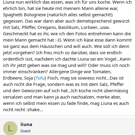
Liuna nun wirklich das essen, was ich für uns koche. Wenn ich
ehrlich bin, hat sie heute mit meinem Mann alleine war,
Spaghetti Bolognese (natürlich alles selbst gemacht!)
gegessen. Das war dann aber auch demetsprechend gewürzt
mit Salz, Pfeffer, Oregano, Basilikum, Lorbeer...usw.
Geschmeckt hat es ihr, wie ich den Fotos entnehmen kann die
mein Mann gemacht hat :-D. Wenn ich Käse esse dann kommt
sie ganz aus dem Häusschen und will auch. Wie soll ich denn
jetzt vorgehen? Ich freu mich so darüber, dass sie endlich
ordentlich isst, nachdem ich dachte Liuna sei ein Vogel...Kann
ich ihr jetzt geben was sie mag und will? Oder muss ich noch
immer einschränken? Allergene Dinge wie Tomaten,
Erdbeere, Soja (
Tofu
) Fisch, mag sie sowieso nicht...Das ist
auch nicht die Frage, sondern was es mit dem Salz, Pfeffer
und den Gewürzen auf sich hat...Ich koche nicht übermässig
versalzen und man kann ja auch nachsalzen, merke aber,
wenn ich selbst mein essen zu fade finde, mag Liuna es auch
nicht recht :shake...
liuna
L
Guest