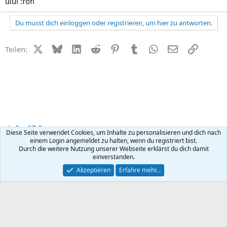
uiui :rofl
Du musst dich einloggen oder registrieren, um hier zu antworten.
X (Twitter)
Bluesky
LinkedIn
Reddit
Pinterest
Tumblr
WhatsApp
E-Mail
Link
Teilen:
Small Talk
Diese Seite verwendet Cookies, um Inhalte zu personalisieren und dich nach
einem Login angemeldet zu halten, wenn du registriert bist.
Durch die weitere Nutzung unserer Webseite erklärst du dich damit
Kontakt
Nutzungsbedingungen
Datenschutz
Hilfe
R
einverstanden.
S
S
®
Community platform by XenForo
© 2010-2026 XenForo Ltd.
Akzeptieren
Erfahre mehr…