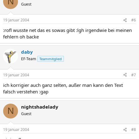
N
Guest
19 Januar 2004
#6
:rofl wusste net das es sowas gibt :lgh irgendwie bei meinen
fehlern oh backe
daby
EF-Team
Teammitglied
19 Januar 2004
#7
ich korrigier auch ganz selten, außer man kann den Text
falsch verstehen :gap
nightshadelady
N
Guest
19 Januar 2004
#8