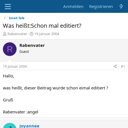
Anmelden
Registrieren
Small Talk
Was heißt:Schon mal editiert?
E
E
Rabenvater
19 Januar 2004
r
r
s
s
Rabenvater
R
t
t
Guest
e
e
l
l
l
l
19 Januar 2004
#1
e
t
r
a
Hallo,
m
was heißt, dieser Beitrag wurde schon eimal editiert ?
Gruß
Rabenvater :angel
Joyannee