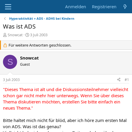
Anmelden
Registrieren
Hyperaktivität + ADS - ADHS bei Kindern
Was ist ADS
E
E
Snowcat
3 Juli 2003
r
r
s
Für weitere Antworten geschlossen.
s
t
t
e
e
Snowcat
S
l
l
Guest
l
l
e
t
r
a
3 Juli 2003
#1
m
"Dieses Thema ist alt und die Diskussionsteilnehmer vielleicht
schon gar nicht mehr hier unterwegs. Wenn Sie über dieses
Thema diskutieren möchten, erstellen Sie bitte einfach ein
neues Thema."
Bitte haltet mich nicht für blöd, aber ich höre zum ersten Mal
von ADS. Was ist das genau?