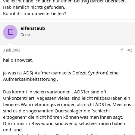
Vielleicht habe ich auch nur einen Beitrag darber überlesen.
Hab nämlich nichts gefunden.
Könnt ihr mir da weiterhelfen?
elfenstaub
E
Guest
3 Juli 2003
#2
hallo snowcat,
ja was ist ADS( Aufmerksamkeits Defezit Syndrom) eine
Aufmerksamkeitsstörung .
Das kommt in vielen variationen . ADS´ler sind oft
Unkonzentriert, Vegessen vieles, sind leicht reizbar.Haben ein
feineres Wahrnehmungsvermögen als nicht ÁDS´ler. Meistens
sind es die sogenannten Querschläger die "schlecht
erzogenen" die nicht höhren können was man ihnen sagt.
Die immer in Bewegung sind wenig selbstvertrauen haben
und..und...