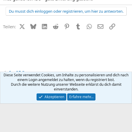
Du musst dich einloggen oder registrieren, um hier zu antworten.
X (Twitter)
Bluesky
LinkedIn
Reddit
Pinterest
Tumblr
WhatsApp
E-Mail
Link
Teilen:
Small Talk
Diese Seite verwendet Cookies, um Inhalte zu personalisieren und dich nach
einem Login angemeldet zu halten, wenn du registriert bist.
Durch die weitere Nutzung unserer Webseite erklärst du dich damit
Kontakt
Nutzungsbedingungen
Datenschutz
Hilfe
R
einverstanden.
S
S
®
Community platform by XenForo
© 2010-2026 XenForo Ltd.
Akzeptieren
Erfahre mehr…