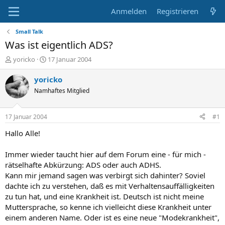
Anmelden
Registrieren
Small Talk
Was ist eigentlich ADS?
E
E
yoricko
17 Januar 2004
r
r
s
s
yoricko
t
t
Namhaftes Mitglied
e
e
l
l
l
l
17 Januar 2004
#1
e
t
r
a
Hallo Alle!
m
Immer wieder taucht hier auf dem Forum eine - für mich -
rätselhafte Abkürzung: ADS oder auch ADHS.
Kann mir jemand sagen was verbirgt sich dahinter? Soviel
dachte ich zu verstehen, daß es mit Verhaltensauffälligkeiten
zu tun hat, und eine Krankheit ist. Deutsch ist nicht meine
Muttersprache, so kenne ich vielleicht diese Krankheit unter
einem anderen Name. Oder ist es eine neue "Modekrankheit",