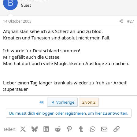
B
Guest
14 Oktober 2003
#27
Afghanistan sehe ich als Scherz an und zu blöd.
Kroatien und Tunesien sind absolut nicht mein Fall.
Ich würde für Deutschland stimmen!
Mir gefällt auch die Ostsee.
Man hat dort auch viele Möglichkeiten Ausflüge zu machen.
Lieber einen Tag länger krank als wieder zu früh zur Arbeit!
:supersauer
Erste
Vorherige
2 von 2
Du musst dich einloggen oder registrieren, um hier zu antworten.
X (Twitter)
Bluesky
LinkedIn
Reddit
Pinterest
Tumblr
WhatsApp
E-Mail
Link
Teilen: