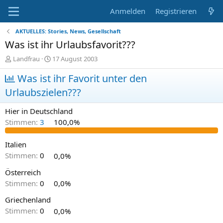
Anmelden
Registrieren
AKTUELLES: Stories, News, Gesellschaft
Was ist ihr Urlaubsfavorit???
E
E
Landfrau
17 August 2003
r
r
s
Was ist ihr Favorit unter den
s
t
t
Urlaubszielen???
e
e
l
l
Hier in Deutschland
l
l
e
t
Stimmen:
3
100,0%
r
a
m
Italien
Stimmen:
0
0,0%
Österreich
Stimmen:
0
0,0%
Griechenland
Stimmen:
0
0,0%